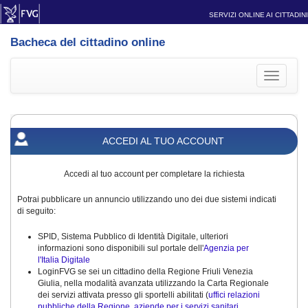
SERVIZI ONLINE AI CITTADINI
Bacheca del cittadino online
Toggle
navigati
ACCEDI AL TUO ACCOUNT
Accedi al tuo account per completare la richiesta
Potrai pubblicare un annuncio utilizzando uno dei due sistemi indicati
di seguito:
SPID, Sistema Pubblico di Identità Digitale, ulteriori
informazioni sono disponibili sul portale dell'
Agenzia per
l'Italia Digitale
LoginFVG se sei un cittadino della Regione Friuli Venezia
Giulia, nella modalità avanzata utilizzando la Carta Regionale
dei servizi attivata presso gli sportelli abilitati (
uffici relazioni
pubbliche della Regione, aziende per i servizi sanitari,