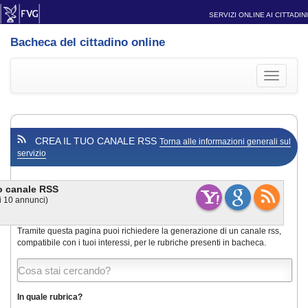
SERVIZI ONLINE AI CITTADINI
Bacheca del cittadino online
Toggle
navigati
CREA IL TUO CANALE RSS
Torna alle informazioni generali sul
servizio
uo canale RSS
i
10
annunci)
Tramite questa pagina puoi richiedere la generazione di un canale rss,
compatibile con i tuoi interessi, per le rubriche presenti in bacheca.
In quale rubrica?