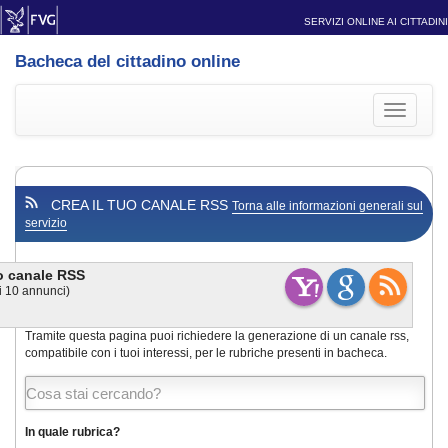
SERVIZI ONLINE AI CITTADINI
Bacheca del cittadino online
Toggle
navigati
CREA IL TUO CANALE RSS
Torna alle informazioni generali sul
servizio
uo canale RSS
i
10
annunci)
Tramite questa pagina puoi richiedere la generazione di un canale rss,
compatibile con i tuoi interessi, per le rubriche presenti in bacheca.
In quale rubrica?