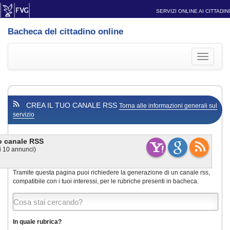
SERVIZI ONLINE AI CITTADINI
Bacheca del cittadino online
Toggle
navigati
CREA IL TUO CANALE RSS
Torna alle informazioni generali sul
servizio
uo canale RSS
i
10
annunci)
Tramite questa pagina puoi richiedere la generazione di un canale rss,
compatibile con i tuoi interessi, per le rubriche presenti in bacheca.
In quale rubrica?