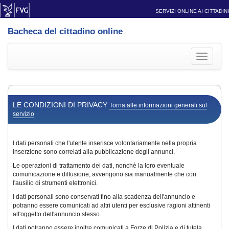
SERVIZI ONLINE AI CITTADINI
Bacheca del cittadino online
Toggle
navigati
LE CONDIZIONI DI PRIVACY
Torna alle informazioni generali sul
servizio
I dati personali che l'utente inserisce volontariamente nella propria
inserzione sono correlati alla pubblicazione degli annunci.
Le operazioni di trattamento dei dati, nonchè la loro eventuale
comunicazione e diffusione, avvengono sia manualmente che con
l'ausilio di strumenti elettronici.
I dati personali sono conservati fino alla scadenza dell'annuncio e
potranno essere comunicati ad altri utenti per esclusive ragioni attinenti
all'oggetto dell'annuncio stesso.
I dati potranno essere inoltre comunicati a Forze di Polizia e di tutela