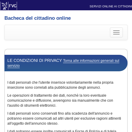
SERVIZI ONLINE AI CITTADINI
Bacheca del cittadino online
Toggle
navigati
LE CONDIZIONI DI PRIVACY
Torna alle informazioni generali sul
servizio
I dati personali che l'utente inserisce volontariamente nella propria
inserzione sono correlati alla pubblicazione degli annunci.
Le operazioni di trattamento dei dati, nonchè la loro eventuale
comunicazione e diffusione, avvengono sia manualmente che con
l'ausilio di strumenti elettronici.
I dati personali sono conservati fino alla scadenza dell'annuncio e
potranno essere comunicati ad altri utenti per esclusive ragioni attinenti
all'oggetto dell'annuncio stesso.
I dati potranno essere inoltre comunicati a Forze di Polizia e di tutela