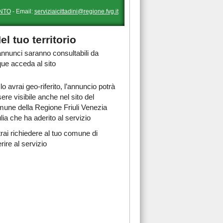
NTO
- Email:
serviziaicittadini@regione.fvg.it
el tuo territorio
 annunci saranno consultabili da
ue acceda al sito
lo avrai geo-riferito, l’annuncio potrà
ere visibile anche nel sito del
une della Regione Friuli Venezia
lia che ha aderito al servizio
rai richiedere al tuo comune di
rire al servizio