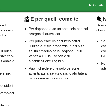
REGOLAME
E per quelli come te
N
e ed
I tuoi
Per rispondere ad un annuncio non hai
o annuncio
chiunq
bisogno di autenticarti
adino
Per pubblicare un annuncio potrai
Se 
utilizzare le tue credenziali Spid o se
ess
a rubrica
sei un cittadino della Regione Friuli
com
iste: eco-
Venezia Giulia il servizio di
Giu
asionale o
autenticazione LoginFVG
Pot
Puoi richiedere che solo persone
ade
e e link
autenticate al servizio siano abilitate a
rispondere ai tuoi annunci
 desideri
nterno dei
dal tuo