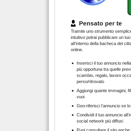
Pensato per te
Tramite uno strumento semplic
intuitivo potrai pubblicare un tu
all'interno della bacheca del citt
online.
Inserisci il tuo annuncio nell
più opportuna tra quelle prev
scambio, regalo, lavoro occ
perso/ritrovato
Aggiungi quante immagini, fil
vuoi
Geo-riferisci l'annuncio se lo
Condividi il tuo annuncio all'i
social network più diffusi
Puoi consultare il sito anche 