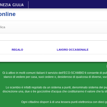
online
lica
REGALO
LAVORO OCCASIONALE
Gi à attivo in molti comuni italiani il servizio dell'ECO-SCAMBIO ti consente di pub
stanco di vedere per casa, vuoi cedere o, desideroso di qualcosa di diverso, vuoi
Lo scambio è infatti regolato da un sistema a punti, denominato sistema dei pu
discrezione una, due o tre goccioline d'acqua che costituiranno il valore che tu ste
Ogni cittadino disporr à di una tessera punti elettronica con dieci 