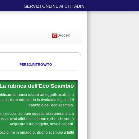
SERVIZI ONLINE AI CITTADINI
Accedi
PERSO/RITROVATO
La rubrica dell'Eco Scambio
blicare annunci relativi ad oggetti usati, che
 acquisire adottando la rivalutata logica del
baratto o dell'eco-scambio.
nti goccia: ad ogni oggetto assegnerai a tua
sso avrai attribuito al bene e che, chi vorr à
acquisire il tuo oggetto, dovr à cederti.
goccioline in omaggio. Buono scambio a tutti!