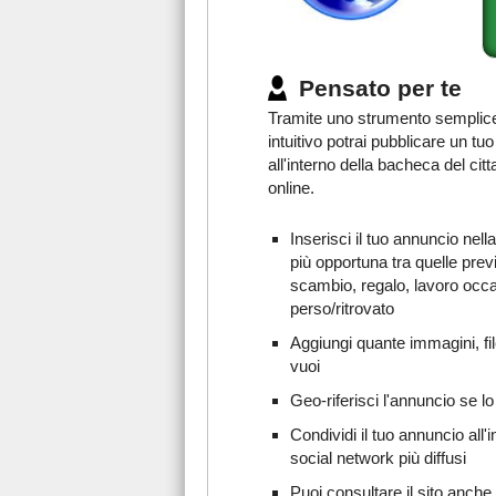
Pensato per te
Tramite uno strumento semplic
intuitivo potrai pubblicare un tu
all'interno della bacheca del citt
online.
Inserisci il tuo annuncio nell
più opportuna tra quelle prev
scambio, regalo, lavoro occ
perso/ritrovato
Aggiungi quante immagini, fil
vuoi
Geo-riferisci l'annuncio se lo
Condividi il tuo annuncio all'i
social network più diffusi
Puoi consultare il sito anche 