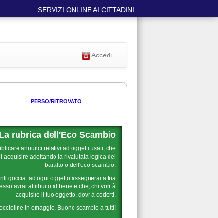
SERVIZI ONLINE AI CITTADINI
Accedi
PERSO/RITROVATO
La rubrica dell'Eco Scambio
blicare annunci relativi ad oggetti usati, che
 acquisire adottando la rivalutata logica del
baratto o dell'eco-scambio.
nti goccia: ad ogni oggetto assegnerai a tua
sso avrai attribuito al bene e che, chi vorr à
acquisire il tuo oggetto, dovr à cederti.
goccioline in omaggio. Buono scambio a tutti!