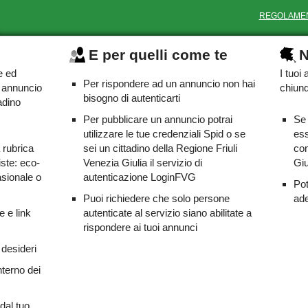
REGOLAME
E per quelli come te
N
e ed
I tuoi
Per rispondere ad un annuncio non hai
o annuncio
chiunq
bisogno di autenticarti
adino
Per pubblicare un annuncio potrai
Se 
utilizzare le tue credenziali Spid o se
ess
a rubrica
sei un cittadino della Regione Friuli
com
iste: eco-
Venezia Giulia il servizio di
Giu
asionale o
autenticazione LoginFVG
Pot
Puoi richiedere che solo persone
ade
e e link
autenticate al servizio siano abilitate a
rispondere ai tuoi annunci
 desideri
nterno dei
dal tuo