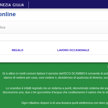
online
lica
REGALO
LAVORO OCCASIONALE
Gi à attivo in molti comuni italiani il servizio dell'ECO-SCAMBIO ti consente di pub
stanco di vedere per casa, vuoi cedere o, desideroso di qualcosa di diverso, vuoi
Lo scambio è infatti regolato da un sistema a punti, denominato sistema dei pu
discrezione una, due o tre goccioline d'acqua che costituiranno il valore che tu ste
Ogni cittadino disporr à di una tessera punti elettronica con dieci 