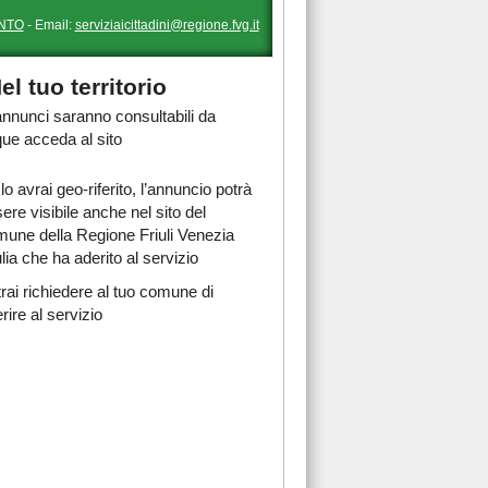
NTO
- Email:
serviziaicittadini@regione.fvg.it
el tuo territorio
 annunci saranno consultabili da
ue acceda al sito
lo avrai geo-riferito, l’annuncio potrà
ere visibile anche nel sito del
une della Regione Friuli Venezia
lia che ha aderito al servizio
rai richiedere al tuo comune di
rire al servizio