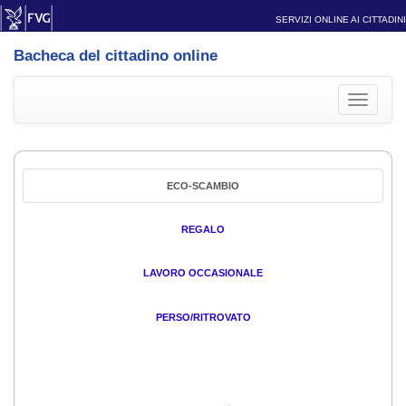
SERVIZI ONLINE AI CITTADINI
Bacheca del cittadino online
Toggle
navigati
ECO-SCAMBIO
REGALO
LAVORO OCCASIONALE
PERSO/RITROVATO