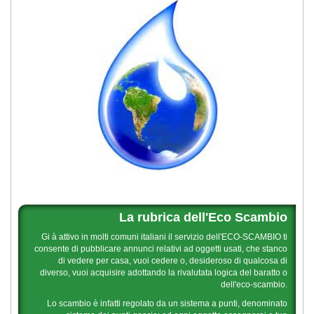
La rubrica dell'Eco Scambio
Gi à attivo in molti comuni italiani il servizio dell'ECO-SCAMBIO ti
consente di pubblicare annunci relativi ad oggetti usati, che stanco
di vedere per casa, vuoi cedere o, desideroso di qualcosa di
diverso, vuoi acquisire adottando la rivalutata logica del baratto o
dell'eco-scambio.
Lo scambio è infatti regolato da un sistema a punti, denominato