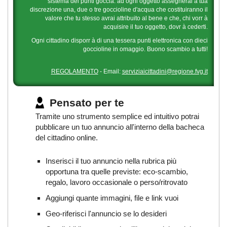
sistema dei punti goccia: ad ogni oggetto assegnerai a tua
discrezione una, due o tre goccioline d'acqua che costituiranno il
valore che tu stesso avrai attribuito al bene e che, chi vorr à
acquisire il tuo oggetto, dovr à cederti.
Ogni cittadino disporr à di una tessera punti elettronica con dieci
goccioline in omaggio. Buono scambio a tutti!
REGOLAMENTO
- Email:
serviziaicittadini@regione.fvg.it
Pensato per te
Tramite uno strumento semplice ed intuitivo potrai
pubblicare un tuo annuncio all'interno della bacheca
del cittadino online.
Inserisci il tuo annuncio nella rubrica più
opportuna tra quelle previste: eco-scambio,
regalo, lavoro occasionale o perso/ritrovato
Aggiungi quante immagini, file e link vuoi
Geo-riferisci l'annuncio se lo desideri