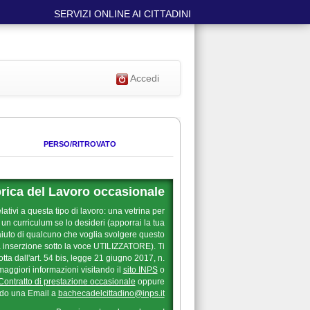
SERVIZI ONLINE AI CITTADINI
Accedi
PERSO/RITROVATO
rica del Lavoro occasionale
vi a questa tipo di lavoro: una vetrina per
n curriculum se lo desideri (apporrai la tua
iuto di qualcuno che voglia svolgere questo
ua inserzione sotto la voce UTILIZZATORE). Ti
tta dall'art. 54 bis, legge 21 giugno 2017, n.
maggiori informazioni visitando il
sito INPS
o
Contratto di prestazione occasionale
oppure
ndo una Email a
bachecadelcittadino@inps.it