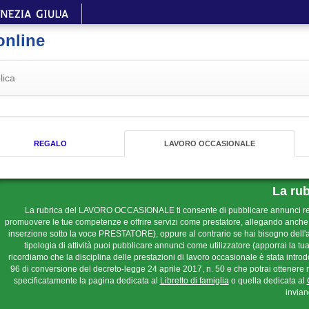
online
lica
REGALO
LAVORO OCCASIONALE
La rub
La rubrica del LAVORO OCCASIONALE ti consente di pubblicare annunci relati
promuovere le tue competenze e offrire servizi come prestatore, allegando anche u
inserzione sotto la voce PRESTATORE), oppure al contrario se hai bisogno dell'a
tipologia di attività puoi pubblicare annunci come utilizzatore (apporrai la t
ricordiamo che la disciplina delle prestazioni di lavoro occasionale è stata introdo
96 di conversione del decreto-legge 24 aprile 2017, n. 50 e che potrai ottenere 
specificatamente la pagina dedicata al
Libretto di famiglia
o quella dedicata al
invia