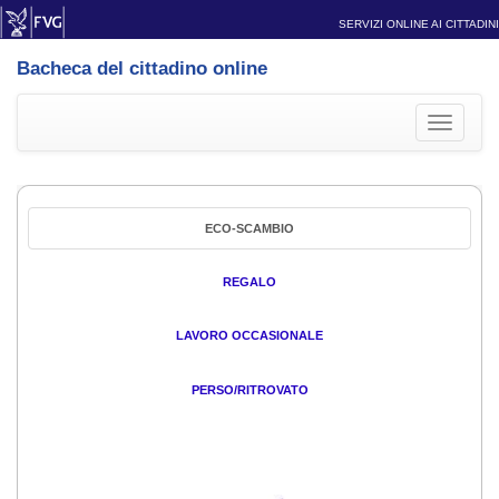
SERVIZI ONLINE AI CITTADINI
Bacheca del cittadino online
Toggle
navigati
ECO-SCAMBIO
REGALO
LAVORO OCCASIONALE
PERSO/RITROVATO