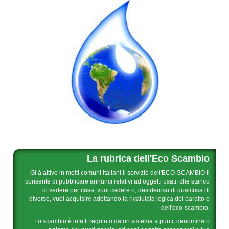
La rubrica dell'Eco Scambio
Gi à attivo in molti comuni italiani il servizio dell'ECO-SCAMBIO ti
consente di pubblicare annunci relativi ad oggetti usati, che stanco
di vedere per casa, vuoi cedere o, desideroso di qualcosa di
diverso, vuoi acquisire adottando la rivalutata logica del baratto o
dell'eco-scambio.
Lo scambio è infatti regolato da un sistema a punti, denominato