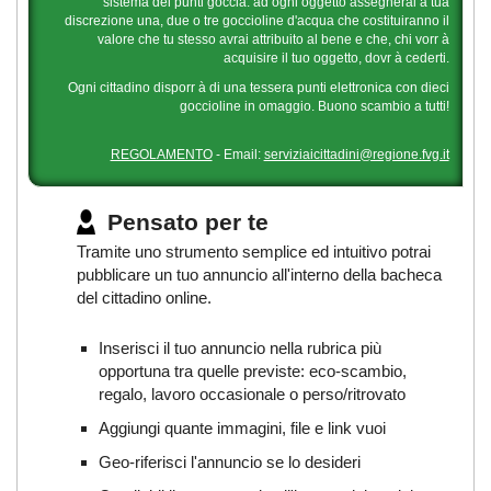
sistema dei punti goccia: ad ogni oggetto assegnerai a tua
discrezione una, due o tre goccioline d'acqua che costituiranno il
valore che tu stesso avrai attribuito al bene e che, chi vorr à
acquisire il tuo oggetto, dovr à cederti.
Ogni cittadino disporr à di una tessera punti elettronica con dieci
goccioline in omaggio. Buono scambio a tutti!
REGOLAMENTO
- Email:
serviziaicittadini@regione.fvg.it
Pensato per te
Tramite uno strumento semplice ed intuitivo potrai
pubblicare un tuo annuncio all'interno della bacheca
del cittadino online.
Inserisci il tuo annuncio nella rubrica più
opportuna tra quelle previste: eco-scambio,
regalo, lavoro occasionale o perso/ritrovato
Aggiungi quante immagini, file e link vuoi
Geo-riferisci l'annuncio se lo desideri