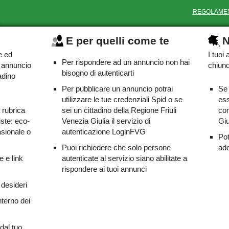
REGOLAME
E per quelli come te
N
e ed
I tuoi
Per rispondere ad un annuncio non hai
o annuncio
chiunq
bisogno di autenticarti
adino
Per pubblicare un annuncio potrai
Se 
utilizzare le tue credenziali Spid o se
ess
a rubrica
sei un cittadino della Regione Friuli
com
iste: eco-
Venezia Giulia il servizio di
Giu
asionale o
autenticazione LoginFVG
Pot
Puoi richiedere che solo persone
ade
e e link
autenticate al servizio siano abilitate a
rispondere ai tuoi annunci
 desideri
nterno dei
dal tuo