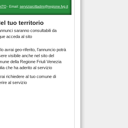
NTO
- Email:
serviziaicittadini@regione.fvg.it
el tuo territorio
 annunci saranno consultabili da
ue acceda al sito
lo avrai geo-riferito, l’annuncio potrà
ere visibile anche nel sito del
une della Regione Friuli Venezia
lia che ha aderito al servizio
rai richiedere al tuo comune di
rire al servizio