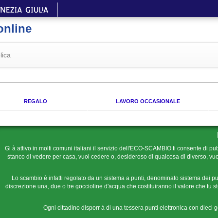
online
lica
REGALO
LAVORO OCCASIONALE
Gi à attivo in molti comuni italiani il servizio dell'ECO-SCAMBIO ti consente di pub
stanco di vedere per casa, vuoi cedere o, desideroso di qualcosa di diverso, vuoi
Lo scambio è infatti regolato da un sistema a punti, denominato sistema dei pu
discrezione una, due o tre goccioline d'acqua che costituiranno il valore che tu ste
Ogni cittadino disporr à di una tessera punti elettronica con dieci 