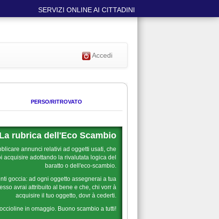
SERVIZI ONLINE AI CITTADINI
Accedi
PERSO/RITROVATO
La rubrica dell'Eco Scambio
blicare annunci relativi ad oggetti usati, che
 acquisire adottando la rivalutata logica del
baratto o dell'eco-scambio.
nti goccia: ad ogni oggetto assegnerai a tua
sso avrai attribuito al bene e che, chi vorr à
acquisire il tuo oggetto, dovr à cederti.
goccioline in omaggio. Buono scambio a tutti!