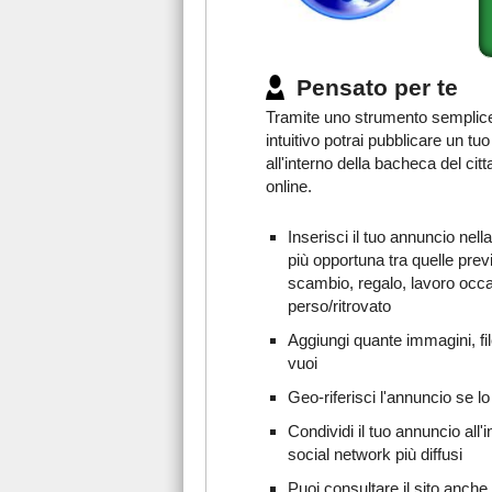
Pensato per te
Tramite uno strumento semplic
intuitivo potrai pubblicare un tu
all'interno della bacheca del citt
online.
Inserisci il tuo annuncio nell
più opportuna tra quelle prev
scambio, regalo, lavoro occ
perso/ritrovato
Aggiungi quante immagini, fil
vuoi
Geo-riferisci l'annuncio se lo
Condividi il tuo annuncio all'i
social network più diffusi
Puoi consultare il sito anche 