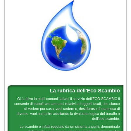
La rubrica dell'Eco Scambio
Gi à attivo in molti comuni italiani il servizio dell'ECO-SCAMBIO ti
consente di pubblicare annunci relativi ad oggetti usati, che stanco
di vedere per casa, vuoi cedere o, desideroso di qualcosa di
diverso, vuoi acquisire adottando la rivalutata logica del baratto o
dell'eco-scambio.
Lo scambio è infatti regolato da un sistema a punti, denominato