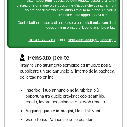
sistema dei punti goccia: ad ogni oggetto assegnerai a tua
discrezione una, due o tre goccioline d'acqua che costituiranno il
valore che tu stesso avrai attribuito al bene e che, chi vorr à
acquisire il tuo oggetto, dovr à cederti.
Ogni cittadino disporr à di una tessera punti elettronica con dieci
goccioline in omaggio. Buono scambio a tutti!
REGOLAMENTO
- Email:
serviziaicittadini@regione.fvg.it
Pensato per te
Tramite uno strumento semplice ed intuitivo potrai
pubblicare un tuo annuncio all'interno della bacheca
del cittadino online.
Inserisci il tuo annuncio nella rubrica più
opportuna tra quelle previste: eco-scambio,
regalo, lavoro occasionale o perso/ritrovato
Aggiungi quante immagini, file e link vuoi
Geo-riferisci l'annuncio se lo desideri