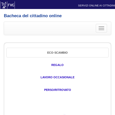
SERVIZI ONLINE AI CITTADINI
Bacheca del cittadino online
Toggle
navigati
ECO-SCAMBIO
REGALO
LAVORO OCCASIONALE
PERSO/RITROVATO