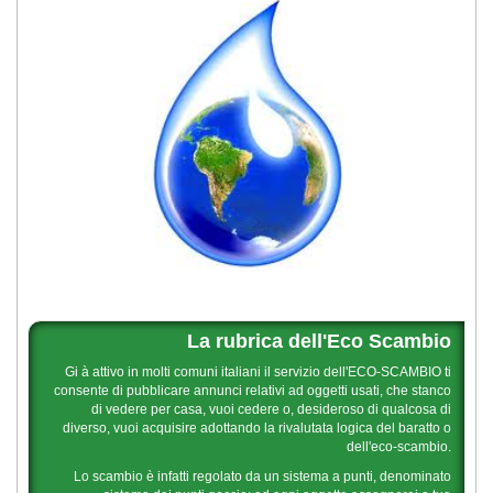
La rubrica dell'Eco Scambio
Gi à attivo in molti comuni italiani il servizio dell'ECO-SCAMBIO ti
consente di pubblicare annunci relativi ad oggetti usati, che stanco
di vedere per casa, vuoi cedere o, desideroso di qualcosa di
diverso, vuoi acquisire adottando la rivalutata logica del baratto o
dell'eco-scambio.
Lo scambio è infatti regolato da un sistema a punti, denominato