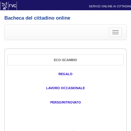
SERVIZI ONLINE AI CITTADINI
Bacheca del cittadino online
Toggle
navigati
ECO-SCAMBIO
REGALO
LAVORO OCCASIONALE
PERSO/RITROVATO