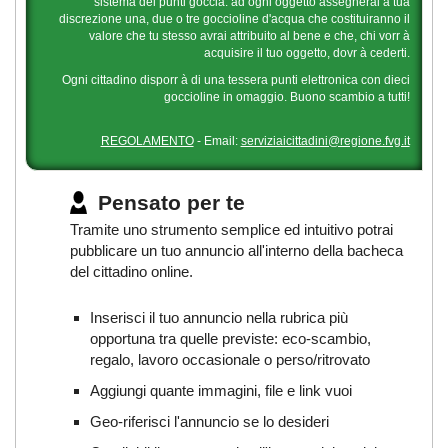
sistema dei punti goccia: ad ogni oggetto assegnerai a tua
discrezione una, due o tre goccioline d'acqua che costituiranno il
valore che tu stesso avrai attribuito al bene e che, chi vorr à
acquisire il tuo oggetto, dovr à cederti.
Ogni cittadino disporr à di una tessera punti elettronica con dieci
goccioline in omaggio. Buono scambio a tutti!
REGOLAMENTO
- Email:
serviziaicittadini@regione.fvg.it
Pensato per te
Tramite uno strumento semplice ed intuitivo potrai
pubblicare un tuo annuncio all'interno della bacheca
del cittadino online.
Inserisci il tuo annuncio nella rubrica più
opportuna tra quelle previste: eco-scambio,
regalo, lavoro occasionale o perso/ritrovato
Aggiungi quante immagini, file e link vuoi
Geo-riferisci l'annuncio se lo desideri