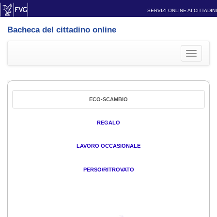
SERVIZI ONLINE AI CITTADINI
Bacheca del cittadino online
Toggle
navigati
ECO-SCAMBIO
REGALO
LAVORO OCCASIONALE
PERSO/RITROVATO