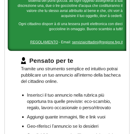
sistema dei punti goccia: ad ogni oggetto assegnerai a tua
discrezione una, due o tre goccioline d'acqua che costituiranno il
valore che tu stesso avrai attribuito al bene e che, chi vorr à
acquisire il tuo oggetto, dovr à cederti.
Ogni cittadino disporr à di una tessera punti elettronica con dieci
goccioline in omaggio. Buono scambio a tutti!
REGOLAMENTO
- Email:
serviziaicittadini@regione.fvg.it
Pensato per te
Tramite uno strumento semplice ed intuitivo potrai
pubblicare un tuo annuncio all'interno della bacheca
del cittadino online.
Inserisci il tuo annuncio nella rubrica più
opportuna tra quelle previste: eco-scambio,
regalo, lavoro occasionale o perso/ritrovato
Aggiungi quante immagini, file e link vuoi
Geo-riferisci l'annuncio se lo desideri