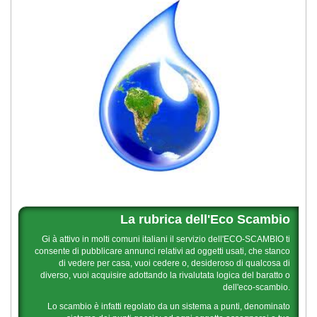
La rubrica dell'Eco Scambio
Gi à attivo in molti comuni italiani il servizio dell'ECO-SCAMBIO ti
consente di pubblicare annunci relativi ad oggetti usati, che stanco
di vedere per casa, vuoi cedere o, desideroso di qualcosa di
diverso, vuoi acquisire adottando la rivalutata logica del baratto o
dell'eco-scambio.
Lo scambio è infatti regolato da un sistema a punti, denominato