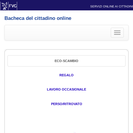
SERVIZI ONLINE AI CITTADINI
Bacheca del cittadino online
Toggle
navigati
ECO-SCAMBIO
REGALO
LAVORO OCCASIONALE
PERSO/RITROVATO