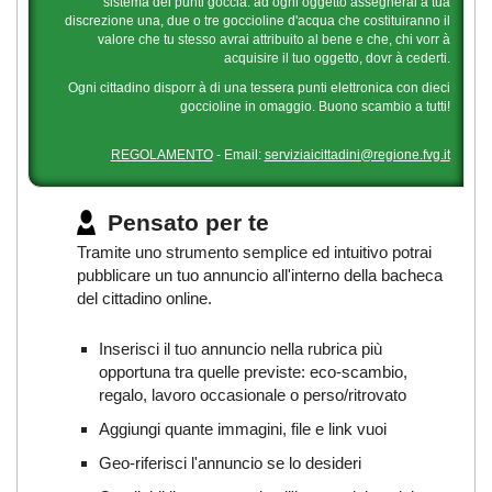
sistema dei punti goccia: ad ogni oggetto assegnerai a tua
discrezione una, due o tre goccioline d'acqua che costituiranno il
valore che tu stesso avrai attribuito al bene e che, chi vorr à
acquisire il tuo oggetto, dovr à cederti.
Ogni cittadino disporr à di una tessera punti elettronica con dieci
goccioline in omaggio. Buono scambio a tutti!
REGOLAMENTO
- Email:
serviziaicittadini@regione.fvg.it
Pensato per te
Tramite uno strumento semplice ed intuitivo potrai
pubblicare un tuo annuncio all'interno della bacheca
del cittadino online.
Inserisci il tuo annuncio nella rubrica più
opportuna tra quelle previste: eco-scambio,
regalo, lavoro occasionale o perso/ritrovato
Aggiungi quante immagini, file e link vuoi
Geo-riferisci l'annuncio se lo desideri