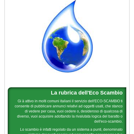
La rubrica dell'Eco Scambio
Gi à attivo in molti comuni italiani il servizio dell'ECO-SCAMBIO ti
consente di pubblicare annunci relativi ad oggetti usati, che stanco
di vedere per casa, vuoi cedere o, desideroso di qualcosa di
diverso, vuoi acquisire adottando la rivalutata logica del baratto o
dell'eco-scambio.
Lo scambio è infatti regolato da un sistema a punti, denominato