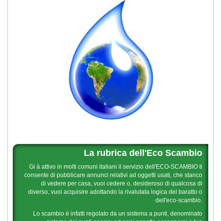
La rubrica dell'Eco Scambio
Gi à attivo in molti comuni italiani il servizio dell'ECO-SCAMBIO ti
consente di pubblicare annunci relativi ad oggetti usati, che stanco
di vedere per casa, vuoi cedere o, desideroso di qualcosa di
diverso, vuoi acquisire adottando la rivalutata logica del baratto o
dell'eco-scambio.
Lo scambio è infatti regolato da un sistema a punti, denominato