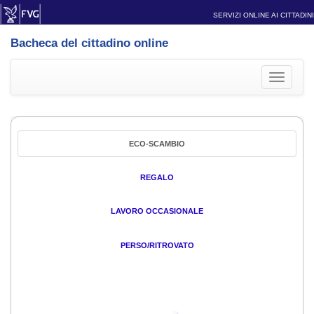
SERVIZI ONLINE AI CITTADINI
Bacheca del cittadino online
Toggle
navigati
ECO-SCAMBIO
REGALO
LAVORO OCCASIONALE
PERSO/RITROVATO