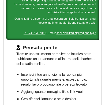
sistema dei punti goccia: ad ogni oggetto assegnerai a tua
discrezione una, due o tre goccioline d'acqua che costituiranno il
valore che tu stesso avrai attribuito al bene e che, chi vorr à
acquisire il tuo oggetto, dovr à cederti.
Ogni cittadino disporr à di una tessera punti elettronica con dieci
goccioline in omaggio. Buono scambio a tutti!
REGOLAMENTO
- Email:
serviziaicittadini@regione.fvg.it
Pensato per te
Tramite uno strumento semplice ed intuitivo potrai
pubblicare un tuo annuncio all'interno della bacheca
del cittadino online.
Inserisci il tuo annuncio nella rubrica più
opportuna tra quelle previste: eco-scambio,
regalo, lavoro occasionale o perso/ritrovato
Aggiungi quante immagini, file e link vuoi
Geo-riferisci l'annuncio se lo desideri