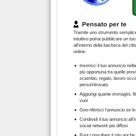
Pensato per te
Tramite uno strumento semplic
intuitivo potrai pubblicare un tu
all'interno della bacheca del citt
online.
Inserisci il tuo annuncio nell
più opportuna tra quelle prev
scambio, regalo, lavoro occ
perso/ritrovato
Aggiungi quante immagini, fil
vuoi
Geo-riferisci l'annuncio se lo
Condividi il tuo annuncio all'i
social network più diffusi
Puoi consultare il sito anche 