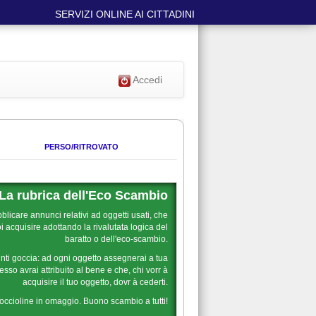
SERVIZI ONLINE AI CITTADINI
Accedi
PERSO/RITROVATO
La rubrica dell'Eco Scambio
blicare annunci relativi ad oggetti usati, che
 acquisire adottando la rivalutata logica del
baratto o dell'eco-scambio.
nti goccia: ad ogni oggetto assegnerai a tua
sso avrai attribuito al bene e che, chi vorr à
acquisire il tuo oggetto, dovr à cederti.
goccioline in omaggio. Buono scambio a tutti!