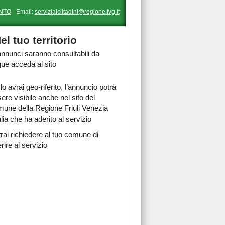
NTO
- Email:
serviziaicittadini@regione.fvg.it
el tuo territorio
 annunci saranno consultabili da
ue acceda al sito
lo avrai geo-riferito, l’annuncio potrà
ere visibile anche nel sito del
une della Regione Friuli Venezia
lia che ha aderito al servizio
rai richiedere al tuo comune di
rire al servizio