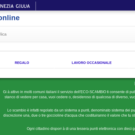
online
lica
REGALO
LAVORO OCCASIONALE
Gi à attivo in molti comuni italiani il servizio dell'ECO-SCAMBIO ti consente di pub
stanco di vedere per casa, vuoi cedere o, desideroso di qualcosa di diverso, vuoi
Lo scambio è infatti regolato da un sistema a punti, denominato sistema dei pu
discrezione una, due o tre goccioline d'acqua che costituiranno il valore che tu ste
Ogni cittadino disporr à di una tessera punti elettronica con dieci 