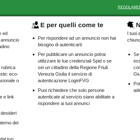
REGOLAME
E per quelli come te
N
e ed
I tuoi
Per rispondere ad un annuncio non hai
o annuncio
chiunq
bisogno di autenticarti
adino
Per pubblicare un annuncio potrai
Se 
utilizzare le tue credenziali Spid o se
ess
a rubrica
sei un cittadino della Regione Friuli
com
iste: eco-
Venezia Giulia il servizio di
Giu
asionale o
autenticazione LoginFVG
Pot
Puoi richiedere che solo persone
ade
e e link
autenticate al servizio siano abilitate a
rispondere ai tuoi annunci
 desideri
nterno dei
dal tuo