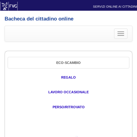
SERVIZI ONLINE AI CITTADINI
Bacheca del cittadino online
Toggle
navigati
ECO-SCAMBIO
REGALO
LAVORO OCCASIONALE
PERSO/RITROVATO