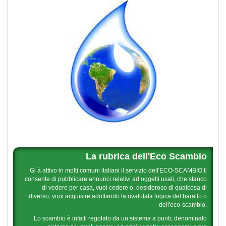
La rubrica dell'Eco Scambio
Gi à attivo in molti comuni italiani il servizio dell'ECO-SCAMBIO ti
consente di pubblicare annunci relativi ad oggetti usati, che stanco
di vedere per casa, vuoi cedere o, desideroso di qualcosa di
diverso, vuoi acquisire adottando la rivalutata logica del baratto o
dell'eco-scambio.
Lo scambio è infatti regolato da un sistema a punti, denominato