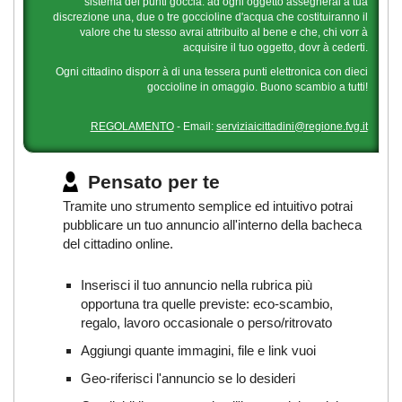
sistema dei punti goccia: ad ogni oggetto assegnerai a tua
discrezione una, due o tre goccioline d'acqua che costituiranno il
valore che tu stesso avrai attribuito al bene e che, chi vorr à
acquisire il tuo oggetto, dovr à cederti.
Ogni cittadino disporr à di una tessera punti elettronica con dieci
goccioline in omaggio. Buono scambio a tutti!
REGOLAMENTO
- Email:
serviziaicittadini@regione.fvg.it
Pensato per te
Tramite uno strumento semplice ed intuitivo potrai
pubblicare un tuo annuncio all'interno della bacheca
del cittadino online.
Inserisci il tuo annuncio nella rubrica più
opportuna tra quelle previste: eco-scambio,
regalo, lavoro occasionale o perso/ritrovato
Aggiungi quante immagini, file e link vuoi
Geo-riferisci l'annuncio se lo desideri