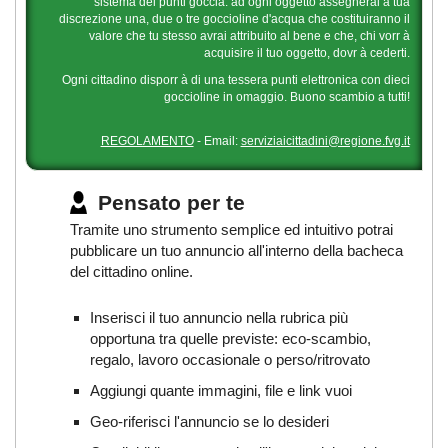
sistema dei punti goccia: ad ogni oggetto assegnerai a tua
discrezione una, due o tre goccioline d'acqua che costituiranno il
valore che tu stesso avrai attribuito al bene e che, chi vorr à
acquisire il tuo oggetto, dovr à cederti.
Ogni cittadino disporr à di una tessera punti elettronica con dieci
goccioline in omaggio. Buono scambio a tutti!
REGOLAMENTO
- Email:
serviziaicittadini@regione.fvg.it
Pensato per te
Tramite uno strumento semplice ed intuitivo potrai
pubblicare un tuo annuncio all'interno della bacheca
del cittadino online.
Inserisci il tuo annuncio nella rubrica più
opportuna tra quelle previste: eco-scambio,
regalo, lavoro occasionale o perso/ritrovato
Aggiungi quante immagini, file e link vuoi
Geo-riferisci l'annuncio se lo desideri