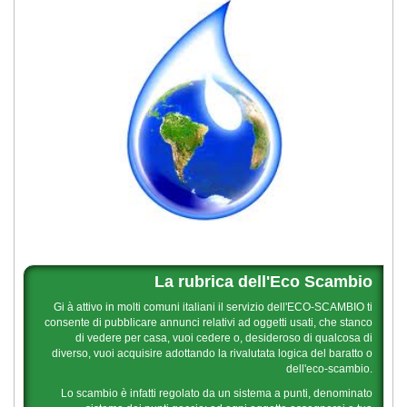
La rubrica dell'Eco Scambio
Gi à attivo in molti comuni italiani il servizio dell'ECO-SCAMBIO ti
consente di pubblicare annunci relativi ad oggetti usati, che stanco
di vedere per casa, vuoi cedere o, desideroso di qualcosa di
diverso, vuoi acquisire adottando la rivalutata logica del baratto o
dell'eco-scambio.
Lo scambio è infatti regolato da un sistema a punti, denominato