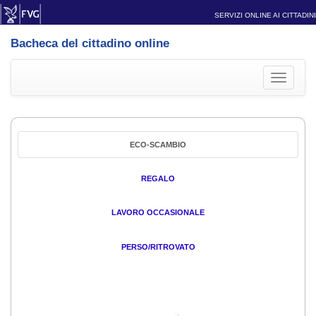
SERVIZI ONLINE AI CITTADINI
Bacheca del cittadino online
Toggle
navigati
ECO-SCAMBIO
REGALO
LAVORO OCCASIONALE
PERSO/RITROVATO