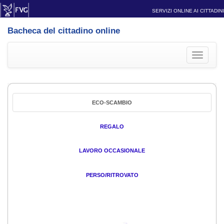
SERVIZI ONLINE AI CITTADINI
Bacheca del cittadino online
Toggle
navigati
ECO-SCAMBIO
REGALO
LAVORO OCCASIONALE
PERSO/RITROVATO