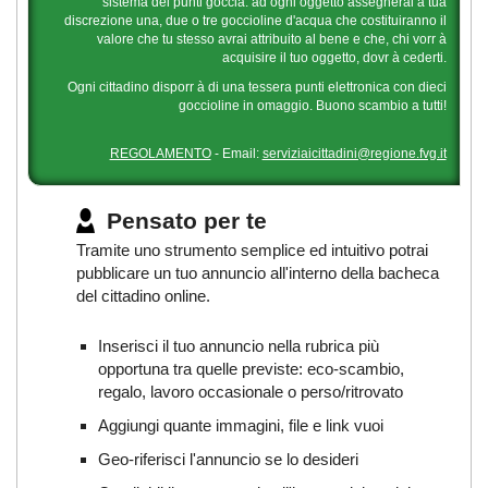
sistema dei punti goccia: ad ogni oggetto assegnerai a tua
discrezione una, due o tre goccioline d'acqua che costituiranno il
valore che tu stesso avrai attribuito al bene e che, chi vorr à
acquisire il tuo oggetto, dovr à cederti.
Ogni cittadino disporr à di una tessera punti elettronica con dieci
goccioline in omaggio. Buono scambio a tutti!
REGOLAMENTO
- Email:
serviziaicittadini@regione.fvg.it
Pensato per te
Tramite uno strumento semplice ed intuitivo potrai
pubblicare un tuo annuncio all'interno della bacheca
del cittadino online.
Inserisci il tuo annuncio nella rubrica più
opportuna tra quelle previste: eco-scambio,
regalo, lavoro occasionale o perso/ritrovato
Aggiungi quante immagini, file e link vuoi
Geo-riferisci l'annuncio se lo desideri