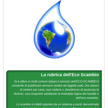
La rubrica dell'Eco Scambio
Gi à attivo in molti comuni italiani il servizio dell'ECO-SCAMBIO ti
consente di pubblicare annunci relativi ad oggetti usati, che stanco
di vedere per casa, vuoi cedere o, desideroso di qualcosa di
diverso, vuoi acquisire adottando la rivalutata logica del baratto o
dell'eco-scambio.
Lo scambio è infatti regolato da un sistema a punti, denominato