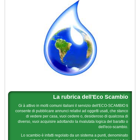
La rubrica dell'Eco Scambio
Gi à attivo in molti comuni italiani il servizio dell'ECO-SCAMBIO ti
consente di pubblicare annunci relativi ad oggetti usati, che stanco
di vedere per casa, vuoi cedere o, desideroso di qualcosa di
diverso, vuoi acquisire adottando la rivalutata logica del baratto o
dell'eco-scambio.
Lo scambio è infatti regolato da un sistema a punti, denominato