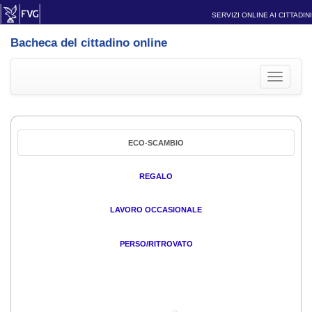
SERVIZI ONLINE AI CITTADINI
Bacheca del cittadino online
Toggle
navigati
ECO-SCAMBIO
REGALO
LAVORO OCCASIONALE
PERSO/RITROVATO