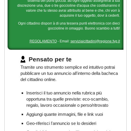
sistema dei punti goccia: ad ogni oggetto assegnerai a tua
discrezione una, due o tre goccioline d'acqua che costituiranno il
valore che tu stesso avrai attribuito al bene e che, chi vorr à
acquisire il tuo oggetto, dovr à cederti.
Ogni cittadino disporr à di una tessera punti elettronica con dieci
goccioline in omaggio. Buono scambio a tutti!
REGOLAMENTO
- Email:
serviziaicittadini@regione.fvg.it
Pensato per te
Tramite uno strumento semplice ed intuitivo potrai
pubblicare un tuo annuncio all'interno della bacheca
del cittadino online.
Inserisci il tuo annuncio nella rubrica più
opportuna tra quelle previste: eco-scambio,
regalo, lavoro occasionale o perso/ritrovato
Aggiungi quante immagini, file e link vuoi
Geo-riferisci l'annuncio se lo desideri