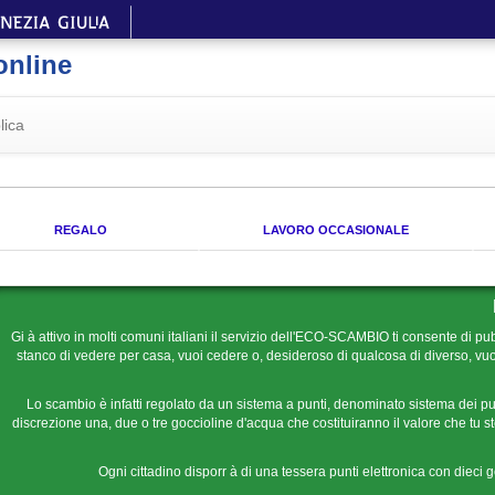
online
lica
REGALO
LAVORO OCCASIONALE
Gi à attivo in molti comuni italiani il servizio dell'ECO-SCAMBIO ti consente di pub
stanco di vedere per casa, vuoi cedere o, desideroso di qualcosa di diverso, vuoi
Lo scambio è infatti regolato da un sistema a punti, denominato sistema dei pu
discrezione una, due o tre goccioline d'acqua che costituiranno il valore che tu ste
Ogni cittadino disporr à di una tessera punti elettronica con dieci 