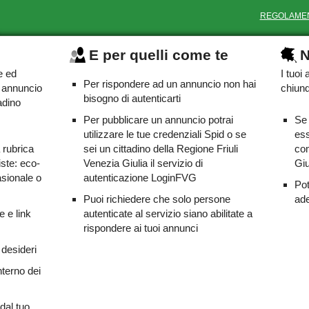
REGOLAME
E per quelli come te
N
e ed
I tuoi
Per rispondere ad un annuncio non hai
o annuncio
chiunq
bisogno di autenticarti
adino
Per pubblicare un annuncio potrai
Se 
utilizzare le tue credenziali Spid o se
ess
a rubrica
sei un cittadino della Regione Friuli
com
iste: eco-
Venezia Giulia il servizio di
Giu
asionale o
autenticazione LoginFVG
Pot
Puoi richiedere che solo persone
ade
e e link
autenticate al servizio siano abilitate a
rispondere ai tuoi annunci
 desideri
nterno dei
dal tuo