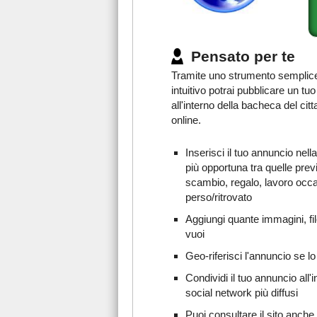
Pensato per te
Tramite uno strumento semplic
intuitivo potrai pubblicare un tu
all'interno della bacheca del citt
online.
Inserisci il tuo annuncio nell
più opportuna tra quelle prev
scambio, regalo, lavoro occ
perso/ritrovato
Aggiungi quante immagini, fil
vuoi
Geo-riferisci l'annuncio se lo
Condividi il tuo annuncio all'i
social network più diffusi
Puoi consultare il sito anche 