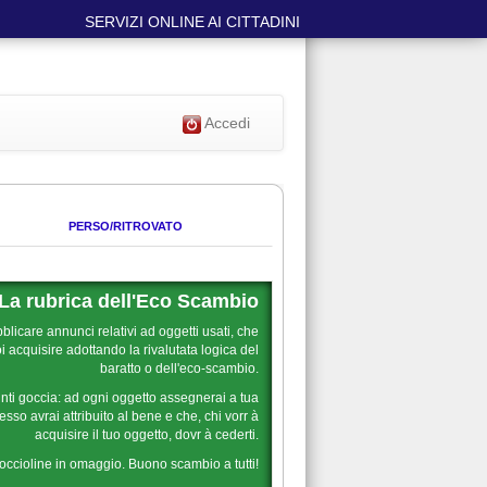
SERVIZI ONLINE AI CITTADINI
Accedi
PERSO/RITROVATO
La rubrica dell'Eco Scambio
blicare annunci relativi ad oggetti usati, che
 acquisire adottando la rivalutata logica del
baratto o dell'eco-scambio.
nti goccia: ad ogni oggetto assegnerai a tua
sso avrai attribuito al bene e che, chi vorr à
acquisire il tuo oggetto, dovr à cederti.
goccioline in omaggio. Buono scambio a tutti!