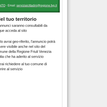
NTO
- Email:
serviziaicittadini@regione.fvg.it
el tuo territorio
 annunci saranno consultabili da
ue acceda al sito
lo avrai geo-riferito, l’annuncio potrà
ere visibile anche nel sito del
une della Regione Friuli Venezia
lia che ha aderito al servizio
rai richiedere al tuo comune di
rire al servizio