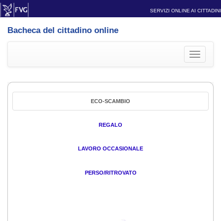
SERVIZI ONLINE AI CITTADINI
Bacheca del cittadino online
Toggle
navigati
ECO-SCAMBIO
REGALO
LAVORO OCCASIONALE
PERSO/RITROVATO