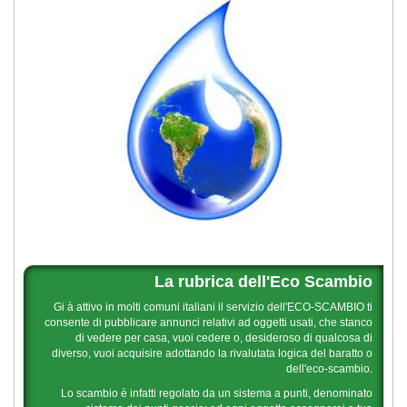
La rubrica dell'Eco Scambio
Gi à attivo in molti comuni italiani il servizio dell'ECO-SCAMBIO ti
consente di pubblicare annunci relativi ad oggetti usati, che stanco
di vedere per casa, vuoi cedere o, desideroso di qualcosa di
diverso, vuoi acquisire adottando la rivalutata logica del baratto o
dell'eco-scambio.
Lo scambio è infatti regolato da un sistema a punti, denominato