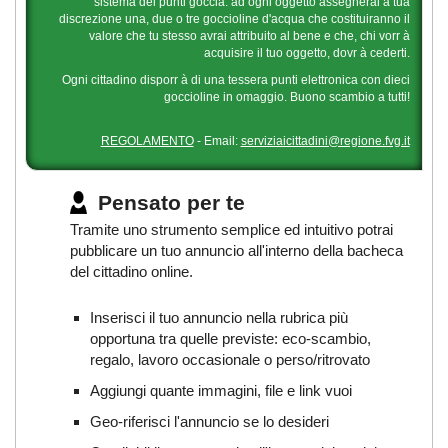
sistema dei punti goccia: ad ogni oggetto assegnerai a tua
discrezione una, due o tre goccioline d'acqua che costituiranno il
valore che tu stesso avrai attribuito al bene e che, chi vorr à
acquisire il tuo oggetto, dovr à cederti.
Ogni cittadino disporr à di una tessera punti elettronica con dieci
goccioline in omaggio. Buono scambio a tutti!
REGOLAMENTO
- Email:
serviziaicittadini@regione.fvg.it
Pensato per te
Tramite uno strumento semplice ed intuitivo potrai
pubblicare un tuo annuncio all'interno della bacheca
del cittadino online.
Inserisci il tuo annuncio nella rubrica più
opportuna tra quelle previste: eco-scambio,
regalo, lavoro occasionale o perso/ritrovato
Aggiungi quante immagini, file e link vuoi
Geo-riferisci l'annuncio se lo desideri