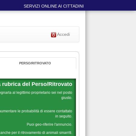
SERVIZI ONLINE AI CITTADINI
Accedi
PERSO/RITROVATO
 rubrica del Perso/Ritrovato
narla al legittimo proprietario sei nel posto
giusto.
aumentare le probabilità di essere contattato
in seguito.
Puoi geo-riferire l'annuncio.
 anche per il ritrovamento di animali smarriti.