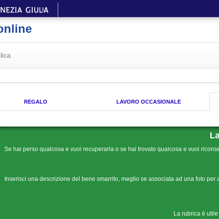
online
lica
REGALO
LAVORO OCCASIONALE
La
Se hai perso qualcosa e vuoi recuperarla o se hai trovato qualcosa e vuoi riconseg
Inserisci una descrizione del bene smarrito, meglio se associata ad una foto per 
La rubrica è utile