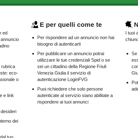
E per quelli come te
N
e ed
I tuoi
Per rispondere ad un annuncio non hai
o annuncio
chiunq
bisogno di autenticarti
adino
Per pubblicare un annuncio potrai
Se 
utilizzare le tue credenziali Spid o se
ess
a rubrica
sei un cittadino della Regione Friuli
com
iste: eco-
Venezia Giulia il servizio di
Giu
asionale o
autenticazione LoginFVG
Pot
Puoi richiedere che solo persone
ade
e e link
autenticate al servizio siano abilitate a
rispondere ai tuoi annunci
 desideri
nterno dei
dal tuo