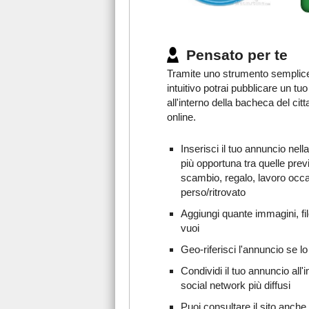
Pensato per te
Tramite uno strumento semplic
intuitivo potrai pubblicare un tu
all'interno della bacheca del citt
online.
Inserisci il tuo annuncio nell
più opportuna tra quelle prev
scambio, regalo, lavoro occ
perso/ritrovato
Aggiungi quante immagini, fil
vuoi
Geo-riferisci l'annuncio se lo
Condividi il tuo annuncio all'i
social network più diffusi
Puoi consultare il sito anche 