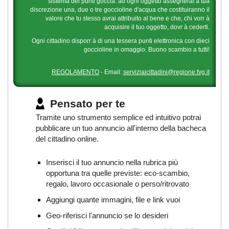
sistema dei punti goccia: ad ogni oggetto assegnerai a tua
discrezione una, due o tre goccioline d'acqua che costituiranno il
valore che tu stesso avrai attribuito al bene e che, chi vorr à
acquisire il tuo oggetto, dovr à cederti.
Ogni cittadino disporr à di una tessera punti elettronica con dieci
goccioline in omaggio. Buono scambio a tutti!
REGOLAMENTO
- Email:
serviziaicittadini@regione.fvg.it
Pensato per te
Tramite uno strumento semplice ed intuitivo potrai
pubblicare un tuo annuncio all'interno della bacheca
del cittadino online.
Inserisci il tuo annuncio nella rubrica più
opportuna tra quelle previste: eco-scambio,
regalo, lavoro occasionale o perso/ritrovato
Aggiungi quante immagini, file e link vuoi
Geo-riferisci l'annuncio se lo desideri