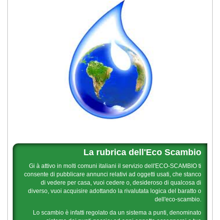
La rubrica dell'Eco Scambio
Gi à attivo in molti comuni italiani il servizio dell'ECO-SCAMBIO ti
consente di pubblicare annunci relativi ad oggetti usati, che stanco
di vedere per casa, vuoi cedere o, desideroso di qualcosa di
diverso, vuoi acquisire adottando la rivalutata logica del baratto o
dell'eco-scambio.
Lo scambio è infatti regolato da un sistema a punti, denominato