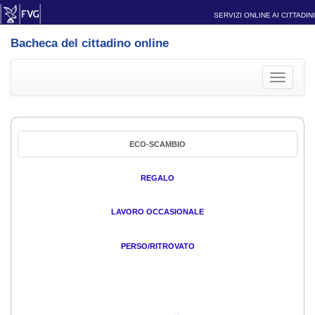
SERVIZI ONLINE AI CITTADINI
Bacheca del cittadino online
Toggle
navigati
ECO-SCAMBIO
REGALO
LAVORO OCCASIONALE
PERSO/RITROVATO