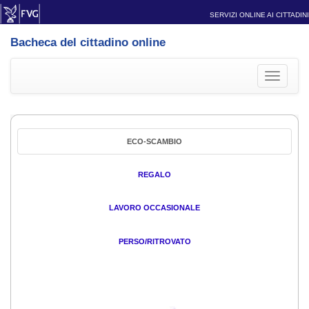
SERVIZI ONLINE AI CITTADINI
Bacheca del cittadino online
Toggle
navigati
ECO-SCAMBIO
REGALO
LAVORO OCCASIONALE
PERSO/RITROVATO