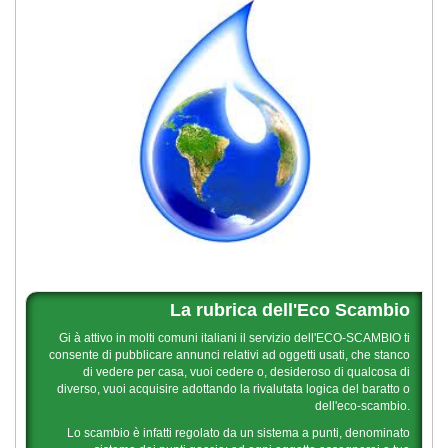
La rubrica dell'Eco Scambio
Gi à attivo in molti comuni italiani il servizio dell'ECO-SCAMBIO ti
consente di pubblicare annunci relativi ad oggetti usati, che stanco
di vedere per casa, vuoi cedere o, desideroso di qualcosa di
diverso, vuoi acquisire adottando la rivalutata logica del baratto o
dell'eco-scambio.
Lo scambio è infatti regolato da un sistema a punti, denominato