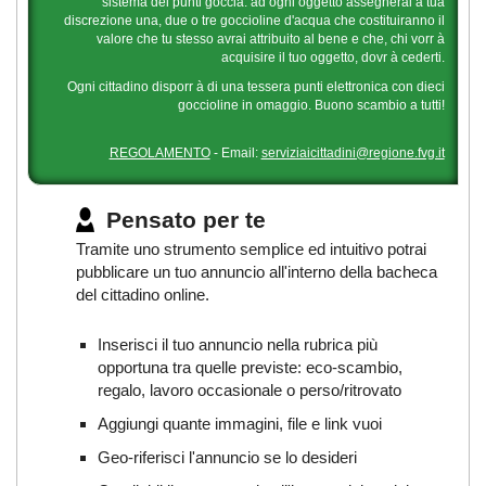
sistema dei punti goccia: ad ogni oggetto assegnerai a tua
discrezione una, due o tre goccioline d'acqua che costituiranno il
valore che tu stesso avrai attribuito al bene e che, chi vorr à
acquisire il tuo oggetto, dovr à cederti.
Ogni cittadino disporr à di una tessera punti elettronica con dieci
goccioline in omaggio. Buono scambio a tutti!
REGOLAMENTO
- Email:
serviziaicittadini@regione.fvg.it
Pensato per te
Tramite uno strumento semplice ed intuitivo potrai
pubblicare un tuo annuncio all'interno della bacheca
del cittadino online.
Inserisci il tuo annuncio nella rubrica più
opportuna tra quelle previste: eco-scambio,
regalo, lavoro occasionale o perso/ritrovato
Aggiungi quante immagini, file e link vuoi
Geo-riferisci l'annuncio se lo desideri