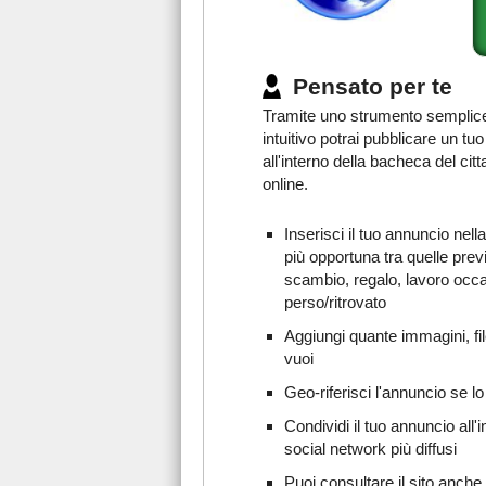
Pensato per te
Tramite uno strumento semplic
intuitivo potrai pubblicare un tu
all'interno della bacheca del citt
online.
Inserisci il tuo annuncio nell
più opportuna tra quelle prev
scambio, regalo, lavoro occ
perso/ritrovato
Aggiungi quante immagini, fil
vuoi
Geo-riferisci l'annuncio se lo
Condividi il tuo annuncio all'i
social network più diffusi
Puoi consultare il sito anche 