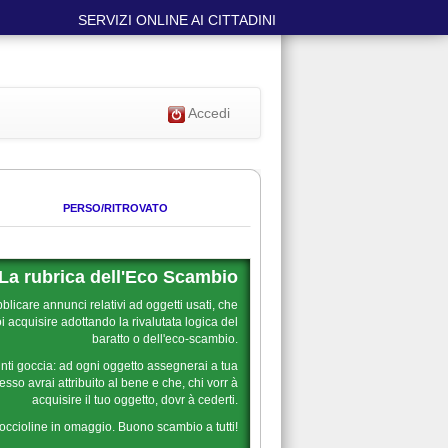
SERVIZI ONLINE AI CITTADINI
Accedi
PERSO/RITROVATO
La rubrica dell'Eco Scambio
blicare annunci relativi ad oggetti usati, che
 acquisire adottando la rivalutata logica del
baratto o dell'eco-scambio.
nti goccia: ad ogni oggetto assegnerai a tua
sso avrai attribuito al bene e che, chi vorr à
acquisire il tuo oggetto, dovr à cederti.
goccioline in omaggio. Buono scambio a tutti!