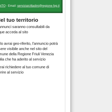
NTO
- Email:
serviziaicittadini@regione.fvg.it
el tuo territorio
 annunci saranno consultabili da
ue acceda al sito
lo avrai geo-riferito, l’annuncio potrà
ere visibile anche nel sito del
une della Regione Friuli Venezia
lia che ha aderito al servizio
rai richiedere al tuo comune di
rire al servizio