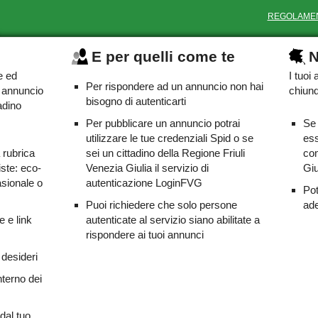
REGOLAME
E per quelli come te
N
e ed
I tuoi
Per rispondere ad un annuncio non hai
o annuncio
chiunq
bisogno di autenticarti
adino
Per pubblicare un annuncio potrai
Se 
utilizzare le tue credenziali Spid o se
ess
a rubrica
sei un cittadino della Regione Friuli
com
iste: eco-
Venezia Giulia il servizio di
Giu
asionale o
autenticazione LoginFVG
Pot
Puoi richiedere che solo persone
ade
e e link
autenticate al servizio siano abilitate a
rispondere ai tuoi annunci
 desideri
nterno dei
dal tuo