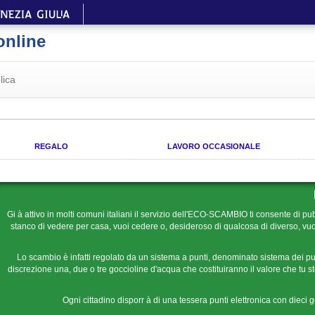
online
lica
REGALO
LAVORO OCCASIONALE
Gi à attivo in molti comuni italiani il servizio dell'ECO-SCAMBIO ti consente di pub
stanco di vedere per casa, vuoi cedere o, desideroso di qualcosa di diverso, vuoi
Lo scambio è infatti regolato da un sistema a punti, denominato sistema dei pu
discrezione una, due o tre goccioline d'acqua che costituiranno il valore che tu ste
Ogni cittadino disporr à di una tessera punti elettronica con dieci 