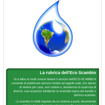
La rubrica dell'Eco Scambio
Gi à attivo in molti comuni italiani il servizio dell'ECO-SCAMBIO ti
consente di pubblicare annunci relativi ad oggetti usati, che stanco
di vedere per casa, vuoi cedere o, desideroso di qualcosa di
diverso, vuoi acquisire adottando la rivalutata logica del baratto o
dell'eco-scambio.
Lo scambio è infatti regolato da un sistema a punti, denominato