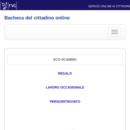
SERVIZI ONLINE AI CITTADINI
Bacheca del cittadino online
Toggle
navigati
ECO-SCAMBIO
REGALO
LAVORO OCCASIONALE
PERSO/RITROVATO