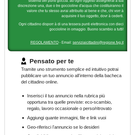
sistema dei punti goccia: ad ogni oggetto assegnerai a tua
discrezione una, due o tre goccioline d'acqua che costituiranno il
valore che tu stesso avrai attribuito al bene e che, chi vorr à
acquisire il tuo oggetto, dovr à cederti.
Ogni cittadino disporr à di una tessera punti elettronica con dieci
goccioline in omaggio. Buono scambio a tutti!
REGOLAMENTO
- Email:
serviziaicittadini@regione.fvg.it
Pensato per te
Tramite uno strumento semplice ed intuitivo potrai
pubblicare un tuo annuncio all'interno della bacheca
del cittadino online.
Inserisci il tuo annuncio nella rubrica più
opportuna tra quelle previste: eco-scambio,
regalo, lavoro occasionale o perso/ritrovato
Aggiungi quante immagini, file e link vuoi
Geo-riferisci l'annuncio se lo desideri