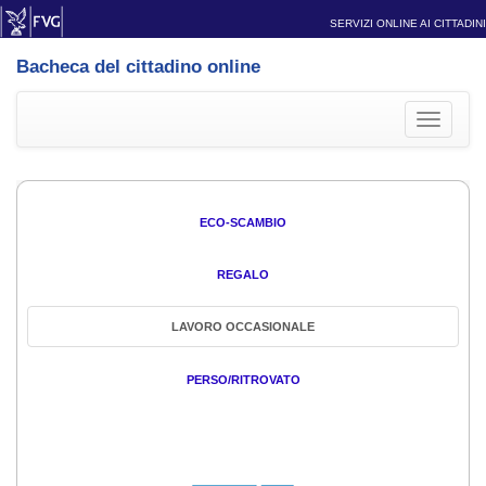
SERVIZI ONLINE AI CITTADINI
Bacheca del cittadino online
Toggle
navigati
ECO-SCAMBIO
REGALO
LAVORO OCCASIONALE
PERSO/RITROVATO