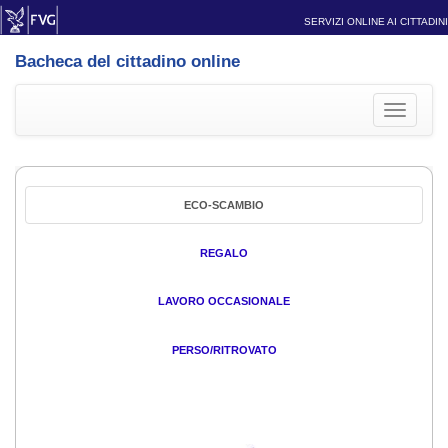
SERVIZI ONLINE AI CITTADINI
Bacheca del cittadino online
Toggle
navigati
ECO-SCAMBIO
REGALO
LAVORO OCCASIONALE
PERSO/RITROVATO