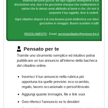
sistema dei punti goccia: ad ogni oggetto assegnerai a tua
discrezione una, due o tre goccioline d'acqua che costituiranno il
valore che tu stesso avrai attribuito al bene e che, chi vorr à
acquisire il tuo oggetto, dovr à cederti.
Ogni cittadino disporr à di una tessera punti elettronica con dieci
goccioline in omaggio. Buono scambio a tutti!
REGOLAMENTO
- Email:
serviziaicittadini@regione.fvg.it
Pensato per te
Tramite uno strumento semplice ed intuitivo potrai
pubblicare un tuo annuncio all'interno della bacheca
del cittadino online.
Inserisci il tuo annuncio nella rubrica più
opportuna tra quelle previste: eco-scambio,
regalo, lavoro occasionale o perso/ritrovato
Aggiungi quante immagini, file e link vuoi
Geo-riferisci l'annuncio se lo desideri