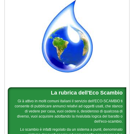
La rubrica dell'Eco Scambio
Gi à attivo in molti comuni italiani il servizio dell'ECO-SCAMBIO ti
consente di pubblicare annunci relativi ad oggetti usati, che stanco
di vedere per casa, vuoi cedere o, desideroso di qualcosa di
diverso, vuoi acquisire adottando la rivalutata logica del baratto o
dell'eco-scambio.
Lo scambio è infatti regolato da un sistema a punti, denominato