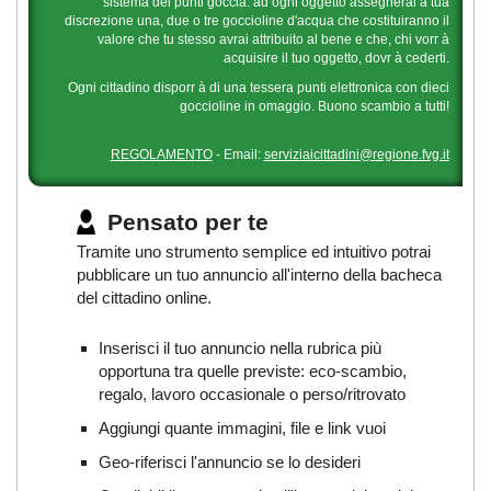
sistema dei punti goccia: ad ogni oggetto assegnerai a tua
discrezione una, due o tre goccioline d'acqua che costituiranno il
valore che tu stesso avrai attribuito al bene e che, chi vorr à
acquisire il tuo oggetto, dovr à cederti.
Ogni cittadino disporr à di una tessera punti elettronica con dieci
goccioline in omaggio. Buono scambio a tutti!
REGOLAMENTO
- Email:
serviziaicittadini@regione.fvg.it
Pensato per te
Tramite uno strumento semplice ed intuitivo potrai
pubblicare un tuo annuncio all'interno della bacheca
del cittadino online.
Inserisci il tuo annuncio nella rubrica più
opportuna tra quelle previste: eco-scambio,
regalo, lavoro occasionale o perso/ritrovato
Aggiungi quante immagini, file e link vuoi
Geo-riferisci l'annuncio se lo desideri