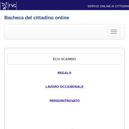
SERVIZI ONLINE AI CITTADINI
Bacheca del cittadino online
Toggle
navigati
ECO-SCAMBIO
REGALO
LAVORO OCCASIONALE
PERSO/RITROVATO