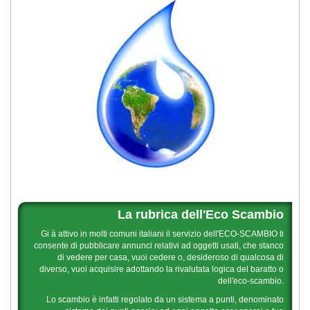
La rubrica dell'Eco Scambio
Gi à attivo in molti comuni italiani il servizio dell'ECO-SCAMBIO ti
consente di pubblicare annunci relativi ad oggetti usati, che stanco
di vedere per casa, vuoi cedere o, desideroso di qualcosa di
diverso, vuoi acquisire adottando la rivalutata logica del baratto o
dell'eco-scambio.
Lo scambio è infatti regolato da un sistema a punti, denominato