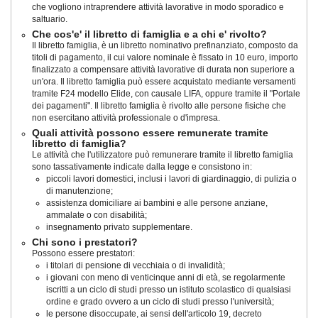
che vogliono intraprendere attività lavorative in modo sporadico e
saltuario.
Che cos'e' il libretto di famiglia e a chi e' rivolto?
Il libretto famiglia, è un libretto nominativo prefinanziato, composto da
titoli di pagamento, il cui valore nominale è fissato in 10 euro, importo
finalizzato a compensare attività lavorative di durata non superiore a
un'ora. Il libretto famiglia può essere acquistato mediante versamenti
tramite F24 modello Elide, con causale LIFA, oppure tramite il "Portale
dei pagamenti". Il libretto famiglia è rivolto alle persone fisiche che
non esercitano attività professionale o d'impresa.
Quali attività possono essere remunerate tramite
libretto di famiglia?
Le attività che l'utilizzatore può remunerare tramite il libretto famiglia
sono tassativamente indicate dalla legge e consistono in:
piccoli lavori domestici, inclusi i lavori di giardinaggio, di pulizia o
di manutenzione;
assistenza domiciliare ai bambini e alle persone anziane,
ammalate o con disabilità;
insegnamento privato supplementare.
Chi sono i prestatori?
Possono essere prestatori:
i titolari di pensione di vecchiaia o di invalidità;
i giovani con meno di venticinque anni di età, se regolarmente
iscritti a un ciclo di studi presso un istituto scolastico di qualsiasi
ordine e grado ovvero a un ciclo di studi presso l'università;
le persone disoccupate, ai sensi dell'articolo 19, decreto