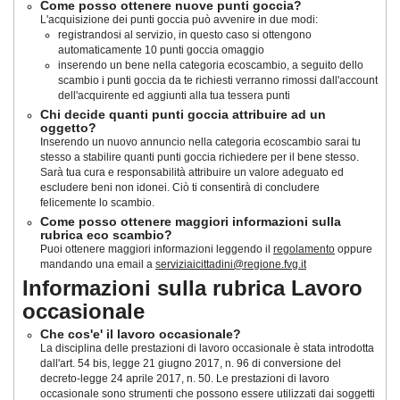
Come posso ottenere nuove punti goccia?
L'acquisizione dei punti goccia può avvenire in due modi:
registrandosi al servizio, in questo caso si ottengono
automaticamente 10 punti goccia omaggio
inserendo un bene nella categoria ecoscambio, a seguito dello
scambio i punti goccia da te richiesti verranno rimossi dall'account
dell'acquirente ed aggiunti alla tua tessera punti
Chi decide quanti punti goccia attribuire ad un
oggetto?
Inserendo un nuovo annuncio nella categoria ecoscambio sarai tu
stesso a stabilire quanti punti goccia richiedere per il bene stesso.
Sarà tua cura e responsabilità attribuire un valore adeguato ed
escludere beni non idonei. Ciò ti consentirà di concludere
felicemente lo scambio.
Come posso ottenere maggiori informazioni sulla
rubrica eco scambio?
Puoi ottenere maggiori informazioni leggendo il
regolamento
oppure
mandando una email a
serviziaicittadini@regione.fvg.it
Informazioni sulla rubrica Lavoro
occasionale
Che cos'e' il lavoro occasionale?
La disciplina delle prestazioni di lavoro occasionale è stata introdotta
dall'art. 54 bis, legge 21 giugno 2017, n. 96 di conversione del
decreto-legge 24 aprile 2017, n. 50
. Le prestazioni di lavoro
occasionale sono strumenti che possono essere utilizzati dai soggetti