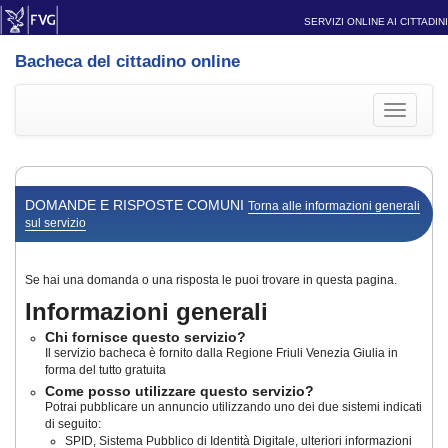
SERVIZI ONLINE AI CITTADINI
Bacheca del cittadino online
Toggle
navigati
DOMANDE E RISPOSTE COMUNI
Torna alle informazioni generali
sul servizio
Se hai una domanda o una risposta le puoi trovare in questa pagina.
Informazioni generali
Chi fornisce questo servizio?
Il servizio bacheca è fornito dalla Regione Friuli Venezia Giulia in
forma del tutto gratuita
Come posso utilizzare questo servizio?
Potrai pubblicare un annuncio utilizzando uno dei due sistemi indicati
di seguito:
SPID, Sistema Pubblico di Identità Digitale, ulteriori informazioni