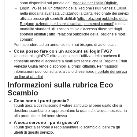
sono disponibili sul portale dell'
Agenzia per l'Italia Digitale
,
LoginFVG se sei un cittadino della Regione Friuli Venezia Giulia,
nella modalità avanzata utilizzando la Carta Regionale dei servizi
attivata presso gli sportelli abilitati (
uffici relazioni pubbliche della
Regione, aziende per i servizi sanitari, numerosi comuni
) o nella
modalità standard utilizzando chiavi d'accesso rilasciate dagli
sportelli abilitati ( uffici relazioni pubbliche della Regione e molti
comuni)
Per rispondere ad un annuncio non hai bisogno di autenticarti
Cosa posso fare con un account su loginFVG?
Un account loginFVG oltre a consentirti l'utilizzo della bacheca ti
consente anche di accedere a molti altri servizi che la Regione Friuli
Venezia Giulia rende disponibili ai propri cittadini. Per maggiori
informazioni puoi consultare, a titolo di esempio,
il portale dei servizi
on line ai cittadini
Informazioni sulla rubrica Eco
Scambio
Cosa sono i punti goccia?
I punti goccia costituiscono il valore attribuito al bene usato che si
desidera scambiare e rappresentano la quantità d'acqua necessaria
alla produzione del bene stesso.
A cosa servono i punti goccia?
I punti goccia servono a regolamentare lo scambio di beni tra gli
utenti di questo servizio.