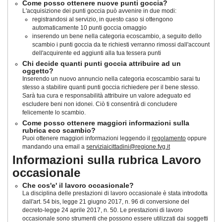
Come posso ottenere nuove punti goccia?
L'acquisizione dei punti goccia può avvenire in due modi:
registrandosi al servizio, in questo caso si ottengono
automaticamente 10 punti goccia omaggio
inserendo un bene nella categoria ecoscambio, a seguito dello
scambio i punti goccia da te richiesti verranno rimossi dall'account
dell'acquirente ed aggiunti alla tua tessera punti
Chi decide quanti punti goccia attribuire ad un
oggetto?
Inserendo un nuovo annuncio nella categoria ecoscambio sarai tu
stesso a stabilire quanti punti goccia richiedere per il bene stesso.
Sarà tua cura e responsabilità attribuire un valore adeguato ed
escludere beni non idonei. Ciò ti consentirà di concludere
felicemente lo scambio.
Come posso ottenere maggiori informazioni sulla
rubrica eco scambio?
Puoi ottenere maggiori informazioni leggendo il
regolamento
oppure
mandando una email a
serviziaicittadini@regione.fvg.it
Informazioni sulla rubrica Lavoro
occasionale
Che cos'e' il lavoro occasionale?
La disciplina delle prestazioni di lavoro occasionale è stata introdotta
dall'art. 54 bis, legge 21 giugno 2017, n. 96 di conversione del
decreto-legge 24 aprile 2017, n. 50
. Le prestazioni di lavoro
occasionale sono strumenti che possono essere utilizzati dai soggetti