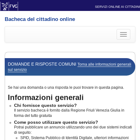
SERVIZI ONLINE AI CITTADINI
Bacheca del cittadino online
Toggle
navigati
DOMANDE E RISPOSTE COMUNI
Torna alle informazioni generali
sul servizio
Se hai una domanda o una risposta le puoi trovare in questa pagina.
Informazioni generali
Chi fornisce questo servizio?
Il servizio bacheca è fornito dalla Regione Friuli Venezia Giulia in
forma del tutto gratuita
Come posso utilizzare questo servizio?
Potrai pubblicare un annuncio utilizzando uno dei due sistemi indicati
di seguito:
SPID, Sistema Pubblico di Identità Digitale, ulteriori informazioni