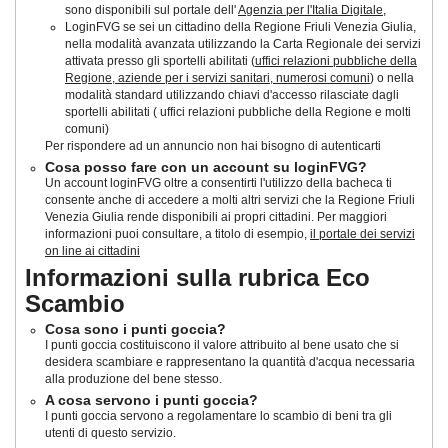
sono disponibili sul portale dell'
Agenzia per l'Italia Digitale
,
LoginFVG se sei un cittadino della Regione Friuli Venezia Giulia,
nella modalità avanzata utilizzando la Carta Regionale dei servizi
attivata presso gli sportelli abilitati (
uffici relazioni pubbliche della
Regione, aziende per i servizi sanitari, numerosi comuni
) o nella
modalità standard utilizzando chiavi d'accesso rilasciate dagli
sportelli abilitati ( uffici relazioni pubbliche della Regione e molti
comuni)
Per rispondere ad un annuncio non hai bisogno di autenticarti
Cosa posso fare con un account su loginFVG?
Un account loginFVG oltre a consentirti l'utilizzo della bacheca ti
consente anche di accedere a molti altri servizi che la Regione Friuli
Venezia Giulia rende disponibili ai propri cittadini. Per maggiori
informazioni puoi consultare, a titolo di esempio,
il portale dei servizi
on line ai cittadini
Informazioni sulla rubrica Eco
Scambio
Cosa sono i punti goccia?
I punti goccia costituiscono il valore attribuito al bene usato che si
desidera scambiare e rappresentano la quantità d'acqua necessaria
alla produzione del bene stesso.
A cosa servono i punti goccia?
I punti goccia servono a regolamentare lo scambio di beni tra gli
utenti di questo servizio.