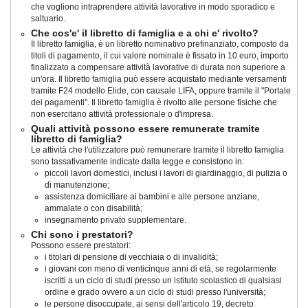
che vogliono intraprendere attività lavorative in modo sporadico e
saltuario.
Che cos'e' il libretto di famiglia e a chi e' rivolto?
Il libretto famiglia, è un libretto nominativo prefinanziato, composto da
titoli di pagamento, il cui valore nominale è fissato in 10 euro, importo
finalizzato a compensare attività lavorative di durata non superiore a
un'ora. Il libretto famiglia può essere acquistato mediante versamenti
tramite F24 modello Elide, con causale LIFA, oppure tramite il "Portale
dei pagamenti". Il libretto famiglia è rivolto alle persone fisiche che
non esercitano attività professionale o d'impresa.
Quali attività possono essere remunerate tramite
libretto di famiglia?
Le attività che l'utilizzatore può remunerare tramite il libretto famiglia
sono tassativamente indicate dalla legge e consistono in:
piccoli lavori domestici, inclusi i lavori di giardinaggio, di pulizia o
di manutenzione;
assistenza domiciliare ai bambini e alle persone anziane,
ammalate o con disabilità;
insegnamento privato supplementare.
Chi sono i prestatori?
Possono essere prestatori:
i titolari di pensione di vecchiaia o di invalidità;
i giovani con meno di venticinque anni di età, se regolarmente
iscritti a un ciclo di studi presso un istituto scolastico di qualsiasi
ordine e grado ovvero a un ciclo di studi presso l'università;
le persone disoccupate, ai sensi dell'articolo 19, decreto