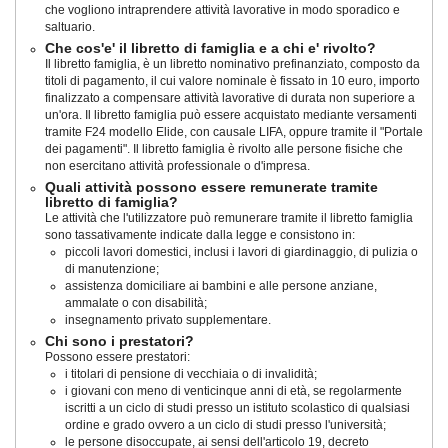
che vogliono intraprendere attività lavorative in modo sporadico e
saltuario.
Che cos'e' il libretto di famiglia e a chi e' rivolto?
Il libretto famiglia, è un libretto nominativo prefinanziato, composto da
titoli di pagamento, il cui valore nominale è fissato in 10 euro, importo
finalizzato a compensare attività lavorative di durata non superiore a
un'ora. Il libretto famiglia può essere acquistato mediante versamenti
tramite F24 modello Elide, con causale LIFA, oppure tramite il "Portale
dei pagamenti". Il libretto famiglia è rivolto alle persone fisiche che
non esercitano attività professionale o d'impresa.
Quali attività possono essere remunerate tramite
libretto di famiglia?
Le attività che l'utilizzatore può remunerare tramite il libretto famiglia
sono tassativamente indicate dalla legge e consistono in:
piccoli lavori domestici, inclusi i lavori di giardinaggio, di pulizia o
di manutenzione;
assistenza domiciliare ai bambini e alle persone anziane,
ammalate o con disabilità;
insegnamento privato supplementare.
Chi sono i prestatori?
Possono essere prestatori:
i titolari di pensione di vecchiaia o di invalidità;
i giovani con meno di venticinque anni di età, se regolarmente
iscritti a un ciclo di studi presso un istituto scolastico di qualsiasi
ordine e grado ovvero a un ciclo di studi presso l'università;
le persone disoccupate, ai sensi dell'articolo 19, decreto