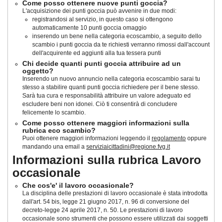
Come posso ottenere nuove punti goccia?
L'acquisizione dei punti goccia può avvenire in due modi:
registrandosi al servizio, in questo caso si ottengono
automaticamente 10 punti goccia omaggio
inserendo un bene nella categoria ecoscambio, a seguito dello
scambio i punti goccia da te richiesti verranno rimossi dall'account
dell'acquirente ed aggiunti alla tua tessera punti
Chi decide quanti punti goccia attribuire ad un
oggetto?
Inserendo un nuovo annuncio nella categoria ecoscambio sarai tu
stesso a stabilire quanti punti goccia richiedere per il bene stesso.
Sarà tua cura e responsabilità attribuire un valore adeguato ed
escludere beni non idonei. Ciò ti consentirà di concludere
felicemente lo scambio.
Come posso ottenere maggiori informazioni sulla
rubrica eco scambio?
Puoi ottenere maggiori informazioni leggendo il
regolamento
oppure
mandando una email a
serviziaicittadini@regione.fvg.it
Informazioni sulla rubrica Lavoro
occasionale
Che cos'e' il lavoro occasionale?
La disciplina delle prestazioni di lavoro occasionale è stata introdotta
dall'art. 54 bis, legge 21 giugno 2017, n. 96 di conversione del
decreto-legge 24 aprile 2017, n. 50
. Le prestazioni di lavoro
occasionale sono strumenti che possono essere utilizzati dai soggetti