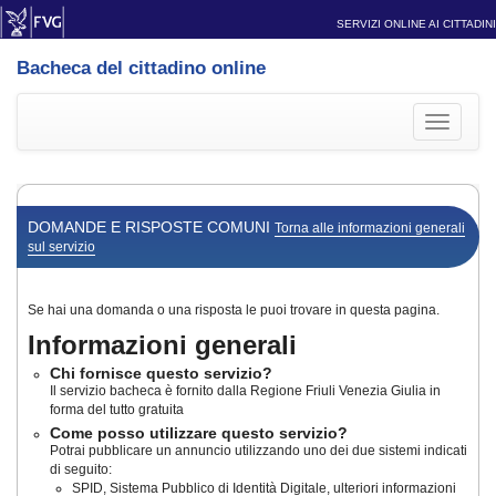
SERVIZI ONLINE AI CITTADINI
Bacheca del cittadino online
Toggle
navigati
DOMANDE E RISPOSTE COMUNI
Torna alle informazioni generali
sul servizio
Se hai una domanda o una risposta le puoi trovare in questa pagina.
Informazioni generali
Chi fornisce questo servizio?
Il servizio bacheca è fornito dalla Regione Friuli Venezia Giulia in
forma del tutto gratuita
Come posso utilizzare questo servizio?
Potrai pubblicare un annuncio utilizzando uno dei due sistemi indicati
di seguito:
SPID, Sistema Pubblico di Identità Digitale, ulteriori informazioni