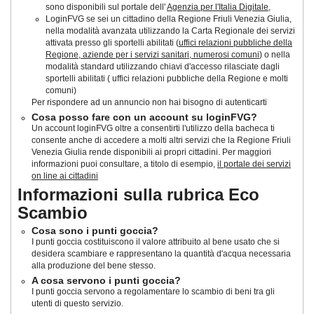
sono disponibili sul portale dell'
Agenzia per l'Italia Digitale
,
LoginFVG se sei un cittadino della Regione Friuli Venezia Giulia,
nella modalità avanzata utilizzando la Carta Regionale dei servizi
attivata presso gli sportelli abilitati (
uffici relazioni pubbliche della
Regione, aziende per i servizi sanitari, numerosi comuni
) o nella
modalità standard utilizzando chiavi d'accesso rilasciate dagli
sportelli abilitati ( uffici relazioni pubbliche della Regione e molti
comuni)
Per rispondere ad un annuncio non hai bisogno di autenticarti
Cosa posso fare con un account su loginFVG?
Un account loginFVG oltre a consentirti l'utilizzo della bacheca ti
consente anche di accedere a molti altri servizi che la Regione Friuli
Venezia Giulia rende disponibili ai propri cittadini. Per maggiori
informazioni puoi consultare, a titolo di esempio,
il portale dei servizi
on line ai cittadini
Informazioni sulla rubrica Eco
Scambio
Cosa sono i punti goccia?
I punti goccia costituiscono il valore attribuito al bene usato che si
desidera scambiare e rappresentano la quantità d'acqua necessaria
alla produzione del bene stesso.
A cosa servono i punti goccia?
I punti goccia servono a regolamentare lo scambio di beni tra gli
utenti di questo servizio.