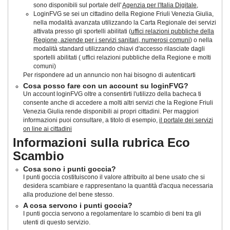
sono disponibili sul portale dell'
Agenzia per l'Italia Digitale
,
LoginFVG se sei un cittadino della Regione Friuli Venezia Giulia,
nella modalità avanzata utilizzando la Carta Regionale dei servizi
attivata presso gli sportelli abilitati (
uffici relazioni pubbliche della
Regione, aziende per i servizi sanitari, numerosi comuni
) o nella
modalità standard utilizzando chiavi d'accesso rilasciate dagli
sportelli abilitati ( uffici relazioni pubbliche della Regione e molti
comuni)
Per rispondere ad un annuncio non hai bisogno di autenticarti
Cosa posso fare con un account su loginFVG?
Un account loginFVG oltre a consentirti l'utilizzo della bacheca ti
consente anche di accedere a molti altri servizi che la Regione Friuli
Venezia Giulia rende disponibili ai propri cittadini. Per maggiori
informazioni puoi consultare, a titolo di esempio,
il portale dei servizi
on line ai cittadini
Informazioni sulla rubrica Eco
Scambio
Cosa sono i punti goccia?
I punti goccia costituiscono il valore attribuito al bene usato che si
desidera scambiare e rappresentano la quantità d'acqua necessaria
alla produzione del bene stesso.
A cosa servono i punti goccia?
I punti goccia servono a regolamentare lo scambio di beni tra gli
utenti di questo servizio.