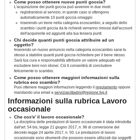
Come posso ottenere nuove punti goccia?
L'acquisizione dei punti goccia può avvenire in due modi:
registrandosi al servizio, in questo caso si ottengono
automaticamente 10 punti goccia omaggio
inserendo un bene nella categoria ecoscambio, a seguito dello
scambio i punti goccia da te richiesti verranno rimossi dall'account
dell'acquirente ed aggiunti alla tua tessera punti
Chi decide quanti punti goccia attribuire ad un
oggetto?
Inserendo un nuovo annuncio nella categoria ecoscambio sarai tu
stesso a stabilire quanti punti goccia richiedere per il bene stesso.
Sarà tua cura e responsabilità attribuire un valore adeguato ed
escludere beni non idonei. Ciò ti consentirà di concludere
felicemente lo scambio.
Come posso ottenere maggiori informazioni sulla
rubrica eco scambio?
Puoi ottenere maggiori informazioni leggendo il
regolamento
oppure
mandando una email a
serviziaicittadini@regione.fvg.it
Informazioni sulla rubrica Lavoro
occasionale
Che cos'e' il lavoro occasionale?
La disciplina delle prestazioni di lavoro occasionale è stata introdotta
dall'art. 54 bis, legge 21 giugno 2017, n. 96 di conversione del
decreto-legge 24 aprile 2017, n. 50
. Le prestazioni di lavoro
occasionale sono strumenti che possono essere utilizzati dai soggetti