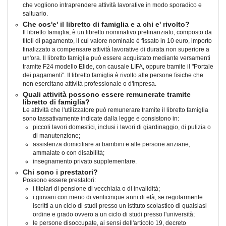
che vogliono intraprendere attività lavorative in modo sporadico e
saltuario.
Che cos'e' il libretto di famiglia e a chi e' rivolto?
Il libretto famiglia, è un libretto nominativo prefinanziato, composto da
titoli di pagamento, il cui valore nominale è fissato in 10 euro, importo
finalizzato a compensare attività lavorative di durata non superiore a
un'ora. Il libretto famiglia può essere acquistato mediante versamenti
tramite F24 modello Elide, con causale LIFA, oppure tramite il "Portale
dei pagamenti". Il libretto famiglia è rivolto alle persone fisiche che
non esercitano attività professionale o d'impresa.
Quali attività possono essere remunerate tramite
libretto di famiglia?
Le attività che l'utilizzatore può remunerare tramite il libretto famiglia
sono tassativamente indicate dalla legge e consistono in:
piccoli lavori domestici, inclusi i lavori di giardinaggio, di pulizia o
di manutenzione;
assistenza domiciliare ai bambini e alle persone anziane,
ammalate o con disabilità;
insegnamento privato supplementare.
Chi sono i prestatori?
Possono essere prestatori:
i titolari di pensione di vecchiaia o di invalidità;
i giovani con meno di venticinque anni di età, se regolarmente
iscritti a un ciclo di studi presso un istituto scolastico di qualsiasi
ordine e grado ovvero a un ciclo di studi presso l'università;
le persone disoccupate, ai sensi dell'articolo 19, decreto