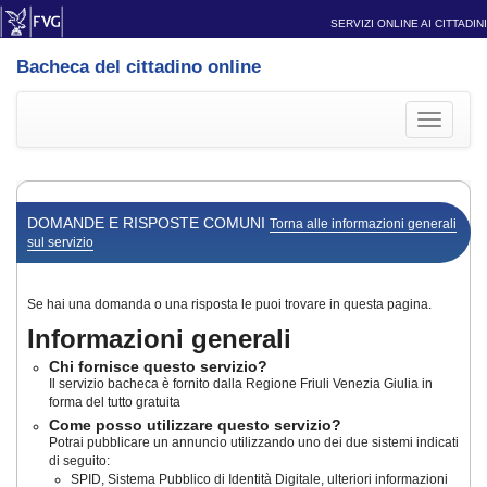
SERVIZI ONLINE AI CITTADINI
Bacheca del cittadino online
Toggle
navigati
DOMANDE E RISPOSTE COMUNI
Torna alle informazioni generali
sul servizio
Se hai una domanda o una risposta le puoi trovare in questa pagina.
Informazioni generali
Chi fornisce questo servizio?
Il servizio bacheca è fornito dalla Regione Friuli Venezia Giulia in
forma del tutto gratuita
Come posso utilizzare questo servizio?
Potrai pubblicare un annuncio utilizzando uno dei due sistemi indicati
di seguito:
SPID, Sistema Pubblico di Identità Digitale, ulteriori informazioni