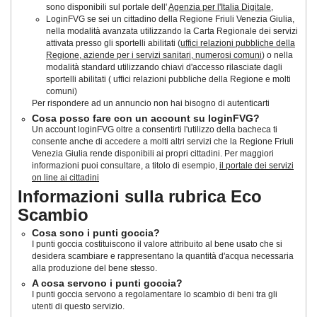
sono disponibili sul portale dell'
Agenzia per l'Italia Digitale
,
LoginFVG se sei un cittadino della Regione Friuli Venezia Giulia,
nella modalità avanzata utilizzando la Carta Regionale dei servizi
attivata presso gli sportelli abilitati (
uffici relazioni pubbliche della
Regione, aziende per i servizi sanitari, numerosi comuni
) o nella
modalità standard utilizzando chiavi d'accesso rilasciate dagli
sportelli abilitati ( uffici relazioni pubbliche della Regione e molti
comuni)
Per rispondere ad un annuncio non hai bisogno di autenticarti
Cosa posso fare con un account su loginFVG?
Un account loginFVG oltre a consentirti l'utilizzo della bacheca ti
consente anche di accedere a molti altri servizi che la Regione Friuli
Venezia Giulia rende disponibili ai propri cittadini. Per maggiori
informazioni puoi consultare, a titolo di esempio,
il portale dei servizi
on line ai cittadini
Informazioni sulla rubrica Eco
Scambio
Cosa sono i punti goccia?
I punti goccia costituiscono il valore attribuito al bene usato che si
desidera scambiare e rappresentano la quantità d'acqua necessaria
alla produzione del bene stesso.
A cosa servono i punti goccia?
I punti goccia servono a regolamentare lo scambio di beni tra gli
utenti di questo servizio.