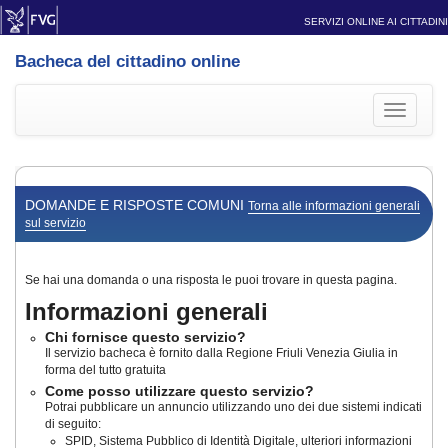
SERVIZI ONLINE AI CITTADINI
Bacheca del cittadino online
Toggle
navigati
DOMANDE E RISPOSTE COMUNI
Torna alle informazioni generali
sul servizio
Se hai una domanda o una risposta le puoi trovare in questa pagina.
Informazioni generali
Chi fornisce questo servizio?
Il servizio bacheca è fornito dalla Regione Friuli Venezia Giulia in
forma del tutto gratuita
Come posso utilizzare questo servizio?
Potrai pubblicare un annuncio utilizzando uno dei due sistemi indicati
di seguito:
SPID, Sistema Pubblico di Identità Digitale, ulteriori informazioni