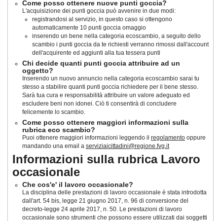
Come posso ottenere nuove punti goccia?
L'acquisizione dei punti goccia può avvenire in due modi:
registrandosi al servizio, in questo caso si ottengono
automaticamente 10 punti goccia omaggio
inserendo un bene nella categoria ecoscambio, a seguito dello
scambio i punti goccia da te richiesti verranno rimossi dall'account
dell'acquirente ed aggiunti alla tua tessera punti
Chi decide quanti punti goccia attribuire ad un
oggetto?
Inserendo un nuovo annuncio nella categoria ecoscambio sarai tu
stesso a stabilire quanti punti goccia richiedere per il bene stesso.
Sarà tua cura e responsabilità attribuire un valore adeguato ed
escludere beni non idonei. Ciò ti consentirà di concludere
felicemente lo scambio.
Come posso ottenere maggiori informazioni sulla
rubrica eco scambio?
Puoi ottenere maggiori informazioni leggendo il
regolamento
oppure
mandando una email a
serviziaicittadini@regione.fvg.it
Informazioni sulla rubrica Lavoro
occasionale
Che cos'e' il lavoro occasionale?
La disciplina delle prestazioni di lavoro occasionale è stata introdotta
dall'art. 54 bis, legge 21 giugno 2017, n. 96 di conversione del
decreto-legge 24 aprile 2017, n. 50
. Le prestazioni di lavoro
occasionale sono strumenti che possono essere utilizzati dai soggetti