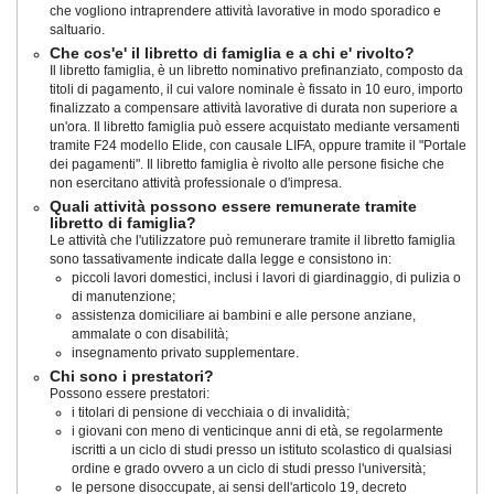
che vogliono intraprendere attività lavorative in modo sporadico e
saltuario.
Che cos'e' il libretto di famiglia e a chi e' rivolto?
Il libretto famiglia, è un libretto nominativo prefinanziato, composto da
titoli di pagamento, il cui valore nominale è fissato in 10 euro, importo
finalizzato a compensare attività lavorative di durata non superiore a
un'ora. Il libretto famiglia può essere acquistato mediante versamenti
tramite F24 modello Elide, con causale LIFA, oppure tramite il "Portale
dei pagamenti". Il libretto famiglia è rivolto alle persone fisiche che
non esercitano attività professionale o d'impresa.
Quali attività possono essere remunerate tramite
libretto di famiglia?
Le attività che l'utilizzatore può remunerare tramite il libretto famiglia
sono tassativamente indicate dalla legge e consistono in:
piccoli lavori domestici, inclusi i lavori di giardinaggio, di pulizia o
di manutenzione;
assistenza domiciliare ai bambini e alle persone anziane,
ammalate o con disabilità;
insegnamento privato supplementare.
Chi sono i prestatori?
Possono essere prestatori:
i titolari di pensione di vecchiaia o di invalidità;
i giovani con meno di venticinque anni di età, se regolarmente
iscritti a un ciclo di studi presso un istituto scolastico di qualsiasi
ordine e grado ovvero a un ciclo di studi presso l'università;
le persone disoccupate, ai sensi dell'articolo 19, decreto