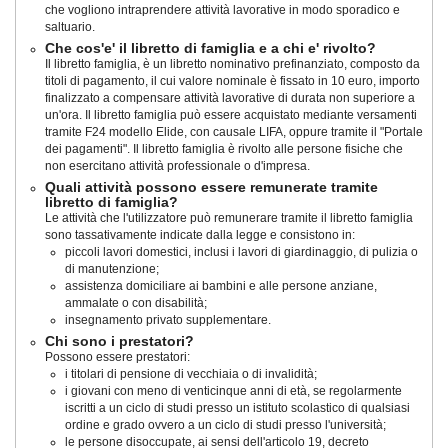
che vogliono intraprendere attività lavorative in modo sporadico e
saltuario.
Che cos'e' il libretto di famiglia e a chi e' rivolto?
Il libretto famiglia, è un libretto nominativo prefinanziato, composto da
titoli di pagamento, il cui valore nominale è fissato in 10 euro, importo
finalizzato a compensare attività lavorative di durata non superiore a
un'ora. Il libretto famiglia può essere acquistato mediante versamenti
tramite F24 modello Elide, con causale LIFA, oppure tramite il "Portale
dei pagamenti". Il libretto famiglia è rivolto alle persone fisiche che
non esercitano attività professionale o d'impresa.
Quali attività possono essere remunerate tramite
libretto di famiglia?
Le attività che l'utilizzatore può remunerare tramite il libretto famiglia
sono tassativamente indicate dalla legge e consistono in:
piccoli lavori domestici, inclusi i lavori di giardinaggio, di pulizia o
di manutenzione;
assistenza domiciliare ai bambini e alle persone anziane,
ammalate o con disabilità;
insegnamento privato supplementare.
Chi sono i prestatori?
Possono essere prestatori:
i titolari di pensione di vecchiaia o di invalidità;
i giovani con meno di venticinque anni di età, se regolarmente
iscritti a un ciclo di studi presso un istituto scolastico di qualsiasi
ordine e grado ovvero a un ciclo di studi presso l'università;
le persone disoccupate, ai sensi dell'articolo 19, decreto