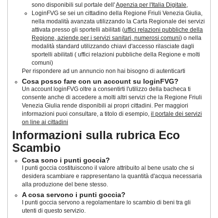
sono disponibili sul portale dell'
Agenzia per l'Italia Digitale
,
LoginFVG se sei un cittadino della Regione Friuli Venezia Giulia,
nella modalità avanzata utilizzando la Carta Regionale dei servizi
attivata presso gli sportelli abilitati (
uffici relazioni pubbliche della
Regione, aziende per i servizi sanitari, numerosi comuni
) o nella
modalità standard utilizzando chiavi d'accesso rilasciate dagli
sportelli abilitati ( uffici relazioni pubbliche della Regione e molti
comuni)
Per rispondere ad un annuncio non hai bisogno di autenticarti
Cosa posso fare con un account su loginFVG?
Un account loginFVG oltre a consentirti l'utilizzo della bacheca ti
consente anche di accedere a molti altri servizi che la Regione Friuli
Venezia Giulia rende disponibili ai propri cittadini. Per maggiori
informazioni puoi consultare, a titolo di esempio,
il portale dei servizi
on line ai cittadini
Informazioni sulla rubrica Eco
Scambio
Cosa sono i punti goccia?
I punti goccia costituiscono il valore attribuito al bene usato che si
desidera scambiare e rappresentano la quantità d'acqua necessaria
alla produzione del bene stesso.
A cosa servono i punti goccia?
I punti goccia servono a regolamentare lo scambio di beni tra gli
utenti di questo servizio.