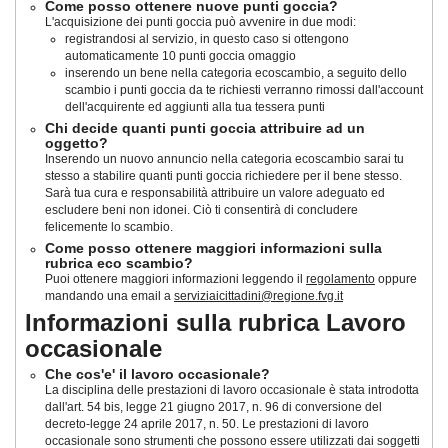
Come posso ottenere nuove punti goccia?
L'acquisizione dei punti goccia può avvenire in due modi:
registrandosi al servizio, in questo caso si ottengono
automaticamente 10 punti goccia omaggio
inserendo un bene nella categoria ecoscambio, a seguito dello
scambio i punti goccia da te richiesti verranno rimossi dall'account
dell'acquirente ed aggiunti alla tua tessera punti
Chi decide quanti punti goccia attribuire ad un
oggetto?
Inserendo un nuovo annuncio nella categoria ecoscambio sarai tu
stesso a stabilire quanti punti goccia richiedere per il bene stesso.
Sarà tua cura e responsabilità attribuire un valore adeguato ed
escludere beni non idonei. Ciò ti consentirà di concludere
felicemente lo scambio.
Come posso ottenere maggiori informazioni sulla
rubrica eco scambio?
Puoi ottenere maggiori informazioni leggendo il
regolamento
oppure
mandando una email a
serviziaicittadini@regione.fvg.it
Informazioni sulla rubrica Lavoro
occasionale
Che cos'e' il lavoro occasionale?
La disciplina delle prestazioni di lavoro occasionale è stata introdotta
dall'art. 54 bis, legge 21 giugno 2017, n. 96 di conversione del
decreto-legge 24 aprile 2017, n. 50
. Le prestazioni di lavoro
occasionale sono strumenti che possono essere utilizzati dai soggetti