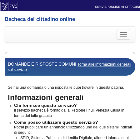
SERVIZI ONLINE AI CITTADINI
Bacheca del cittadino online
Toggle
navigati
DOMANDE E RISPOSTE COMUNI
Torna alle informazioni generali
sul servizio
Se hai una domanda o una risposta le puoi trovare in questa pagina.
Informazioni generali
Chi fornisce questo servizio?
Il servizio bacheca è fornito dalla Regione Friuli Venezia Giulia in
forma del tutto gratuita
Come posso utilizzare questo servizio?
Potrai pubblicare un annuncio utilizzando uno dei due sistemi indicati
di seguito:
SPID, Sistema Pubblico di Identità Digitale, ulteriori informazioni