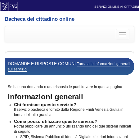
SERVIZI ONLINE AI CITTADINI
Bacheca del cittadino online
Toggle
navigati
DOMANDE E RISPOSTE COMUNI
Torna alle informazioni generali
sul servizio
Se hai una domanda o una risposta le puoi trovare in questa pagina.
Informazioni generali
Chi fornisce questo servizio?
Il servizio bacheca è fornito dalla Regione Friuli Venezia Giulia in
forma del tutto gratuita
Come posso utilizzare questo servizio?
Potrai pubblicare un annuncio utilizzando uno dei due sistemi indicati
di seguito:
SPID, Sistema Pubblico di Identità Digitale, ulteriori informazioni