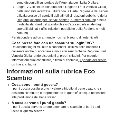
sono disponibili sul portale dell'
Agenzia per l'Italia Digitale
,
LoginFVG se sei un cittadino della Regione Friuli Venezia Giulia,
nella modalità avanzata utilizzando la Carta Regionale dei servizi
attivata presso gli sportelli abilitati (
uffici relazioni pubbliche della
Regione, aziende per i servizi sanitari, numerosi comuni
) o nella
modalità standard utilizzando chiavi d'accesso rilasciate dagli
sportelli abilitati ( uffici relazioni pubbliche della Regione e molti
comuni)
Per rispondere ad un annuncio non hai bisogno di autenticarti
Cosa posso fare con un account su loginFVG?
Un account loginFVG oltre a consentirti l'utilizzo della bacheca ti
consente anche di accedere a molti altri servizi che la Regione Friuli
Venezia Giulia rende disponibili ai propri cittadini. Per maggiori
informazioni puoi consultare, a titolo di esempio,
il portale dei servizi
on line ai cittadini
Informazioni sulla rubrica Eco
Scambio
Cosa sono i punti goccia?
I punti goccia costituiscono il valore attribuito al bene usato che si
desidera scambiare e rappresentano la quantità d'acqua necessaria
alla produzione del bene stesso.
A cosa servono i punti goccia?
I punti goccia servono a regolamentare lo scambio di beni tra gli
utenti di questo servizio.