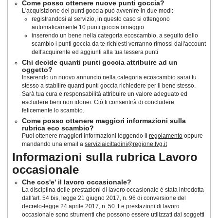
Come posso ottenere nuove punti goccia?
L'acquisizione dei punti goccia può avvenire in due modi:
registrandosi al servizio, in questo caso si ottengono
automaticamente 10 punti goccia omaggio
inserendo un bene nella categoria ecoscambio, a seguito dello
scambio i punti goccia da te richiesti verranno rimossi dall'account
dell'acquirente ed aggiunti alla tua tessera punti
Chi decide quanti punti goccia attribuire ad un
oggetto?
Inserendo un nuovo annuncio nella categoria ecoscambio sarai tu
stesso a stabilire quanti punti goccia richiedere per il bene stesso.
Sarà tua cura e responsabilità attribuire un valore adeguato ed
escludere beni non idonei. Ciò ti consentirà di concludere
felicemente lo scambio.
Come posso ottenere maggiori informazioni sulla
rubrica eco scambio?
Puoi ottenere maggiori informazioni leggendo il
regolamento
oppure
mandando una email a
serviziaicittadini@regione.fvg.it
Informazioni sulla rubrica Lavoro
occasionale
Che cos'e' il lavoro occasionale?
La disciplina delle prestazioni di lavoro occasionale è stata introdotta
dall'art. 54 bis, legge 21 giugno 2017, n. 96 di conversione del
decreto-legge 24 aprile 2017, n. 50
. Le prestazioni di lavoro
occasionale sono strumenti che possono essere utilizzati dai soggetti