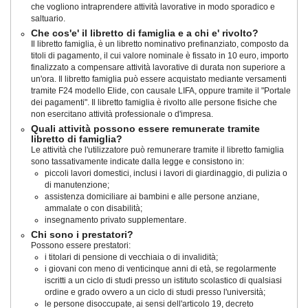
che vogliono intraprendere attività lavorative in modo sporadico e
saltuario.
Che cos'e' il libretto di famiglia e a chi e' rivolto?
Il libretto famiglia, è un libretto nominativo prefinanziato, composto da
titoli di pagamento, il cui valore nominale è fissato in 10 euro, importo
finalizzato a compensare attività lavorative di durata non superiore a
un'ora. Il libretto famiglia può essere acquistato mediante versamenti
tramite F24 modello Elide, con causale LIFA, oppure tramite il "Portale
dei pagamenti". Il libretto famiglia è rivolto alle persone fisiche che
non esercitano attività professionale o d'impresa.
Quali attività possono essere remunerate tramite
libretto di famiglia?
Le attività che l'utilizzatore può remunerare tramite il libretto famiglia
sono tassativamente indicate dalla legge e consistono in:
piccoli lavori domestici, inclusi i lavori di giardinaggio, di pulizia o
di manutenzione;
assistenza domiciliare ai bambini e alle persone anziane,
ammalate o con disabilità;
insegnamento privato supplementare.
Chi sono i prestatori?
Possono essere prestatori:
i titolari di pensione di vecchiaia o di invalidità;
i giovani con meno di venticinque anni di età, se regolarmente
iscritti a un ciclo di studi presso un istituto scolastico di qualsiasi
ordine e grado ovvero a un ciclo di studi presso l'università;
le persone disoccupate, ai sensi dell'articolo 19, decreto