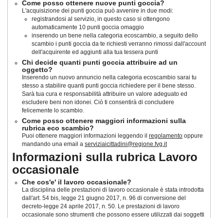
Come posso ottenere nuove punti goccia?
L'acquisizione dei punti goccia può avvenire in due modi:
registrandosi al servizio, in questo caso si ottengono
automaticamente 10 punti goccia omaggio
inserendo un bene nella categoria ecoscambio, a seguito dello
scambio i punti goccia da te richiesti verranno rimossi dall'account
dell'acquirente ed aggiunti alla tua tessera punti
Chi decide quanti punti goccia attribuire ad un
oggetto?
Inserendo un nuovo annuncio nella categoria ecoscambio sarai tu
stesso a stabilire quanti punti goccia richiedere per il bene stesso.
Sarà tua cura e responsabilità attribuire un valore adeguato ed
escludere beni non idonei. Ciò ti consentirà di concludere
felicemente lo scambio.
Come posso ottenere maggiori informazioni sulla
rubrica eco scambio?
Puoi ottenere maggiori informazioni leggendo il
regolamento
oppure
mandando una email a
serviziaicittadini@regione.fvg.it
Informazioni sulla rubrica Lavoro
occasionale
Che cos'e' il lavoro occasionale?
La disciplina delle prestazioni di lavoro occasionale è stata introdotta
dall'art. 54 bis, legge 21 giugno 2017, n. 96 di conversione del
decreto-legge 24 aprile 2017, n. 50
. Le prestazioni di lavoro
occasionale sono strumenti che possono essere utilizzati dai soggetti