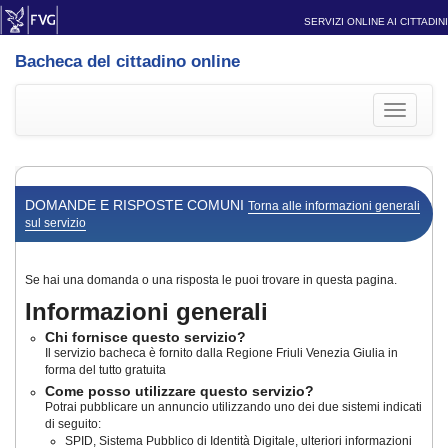
SERVIZI ONLINE AI CITTADINI
Bacheca del cittadino online
Toggle
navigati
DOMANDE E RISPOSTE COMUNI
Torna alle informazioni generali
sul servizio
Se hai una domanda o una risposta le puoi trovare in questa pagina.
Informazioni generali
Chi fornisce questo servizio?
Il servizio bacheca è fornito dalla Regione Friuli Venezia Giulia in
forma del tutto gratuita
Come posso utilizzare questo servizio?
Potrai pubblicare un annuncio utilizzando uno dei due sistemi indicati
di seguito:
SPID, Sistema Pubblico di Identità Digitale, ulteriori informazioni