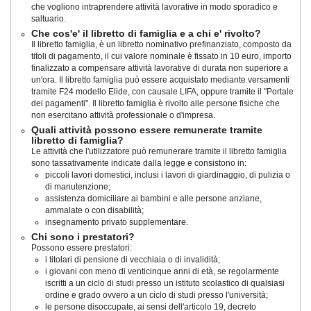
che vogliono intraprendere attività lavorative in modo sporadico e
saltuario.
Che cos'e' il libretto di famiglia e a chi e' rivolto?
Il libretto famiglia, è un libretto nominativo prefinanziato, composto da
titoli di pagamento, il cui valore nominale è fissato in 10 euro, importo
finalizzato a compensare attività lavorative di durata non superiore a
un'ora. Il libretto famiglia può essere acquistato mediante versamenti
tramite F24 modello Elide, con causale LIFA, oppure tramite il "Portale
dei pagamenti". Il libretto famiglia è rivolto alle persone fisiche che
non esercitano attività professionale o d'impresa.
Quali attività possono essere remunerate tramite
libretto di famiglia?
Le attività che l'utilizzatore può remunerare tramite il libretto famiglia
sono tassativamente indicate dalla legge e consistono in:
piccoli lavori domestici, inclusi i lavori di giardinaggio, di pulizia o
di manutenzione;
assistenza domiciliare ai bambini e alle persone anziane,
ammalate o con disabilità;
insegnamento privato supplementare.
Chi sono i prestatori?
Possono essere prestatori:
i titolari di pensione di vecchiaia o di invalidità;
i giovani con meno di venticinque anni di età, se regolarmente
iscritti a un ciclo di studi presso un istituto scolastico di qualsiasi
ordine e grado ovvero a un ciclo di studi presso l'università;
le persone disoccupate, ai sensi dell'articolo 19, decreto