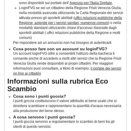
sono disponibili sul portale dell'
Agenzia per l'Italia Digitale
,
LoginFVG se sei un cittadino della Regione Friuli Venezia Giulia,
nella modalità avanzata utilizzando la Carta Regionale dei servizi
attivata presso gli sportelli abilitati (
uffici relazioni pubbliche della
Regione, aziende per i servizi sanitari, numerosi comuni
) o nella
modalità standard utilizzando chiavi d'accesso rilasciate dagli
sportelli abilitati ( uffici relazioni pubbliche della Regione e molti
comuni)
Per rispondere ad un annuncio non hai bisogno di autenticarti
Cosa posso fare con un account su loginFVG?
Un account loginFVG oltre a consentirti l'utilizzo della bacheca ti
consente anche di accedere a molti altri servizi che la Regione Friuli
Venezia Giulia rende disponibili ai propri cittadini. Per maggiori
informazioni puoi consultare, a titolo di esempio,
il portale dei servizi
on line ai cittadini
Informazioni sulla rubrica Eco
Scambio
Cosa sono i punti goccia?
I punti goccia costituiscono il valore attribuito al bene usato che si
desidera scambiare e rappresentano la quantità d'acqua necessaria
alla produzione del bene stesso.
A cosa servono i punti goccia?
I punti goccia servono a regolamentare lo scambio di beni tra gli
utenti di questo servizio.