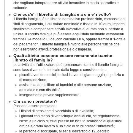
che vogliono intraprendere attività lavorative in modo sporadico e
saltuario.
Che cos'e' il libretto di famiglia e a chi e' rivolto?
Il libretto famiglia, è un libretto nominativo prefinanziato, composto da
titoli di pagamento, il cui valore nominale è fissato in 10 euro, importo
finalizzato a compensare attività lavorative di durata non superiore a
un'ora. Il libretto famiglia può essere acquistato mediante versamenti
tramite F24 modello Elide, con causale LIFA, oppure tramite il "Portale
dei pagamenti". Il libretto famiglia è rivolto alle persone fisiche che
non esercitano attività professionale o d'impresa.
Quali attività possono essere remunerate tramite
libretto di famiglia?
Le attività che l'utilizzatore può remunerare tramite il libretto famiglia
sono tassativamente indicate dalla legge e consistono in:
piccoli lavori domestici, inclusi i lavori di giardinaggio, di pulizia o
di manutenzione;
assistenza domiciliare ai bambini e alle persone anziane,
ammalate o con disabilità;
insegnamento privato supplementare.
Chi sono i prestatori?
Possono essere prestatori:
i titolari di pensione di vecchiaia o di invalidità;
i giovani con meno di venticinque anni di età, se regolarmente
iscritti a un ciclo di studi presso un istituto scolastico di qualsiasi
ordine e grado ovvero a un ciclo di studi presso l'università;
le persone disoccupate, ai sensi dell'articolo 19, decreto