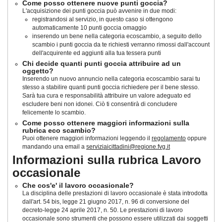
Come posso ottenere nuove punti goccia?
L'acquisizione dei punti goccia può avvenire in due modi:
registrandosi al servizio, in questo caso si ottengono
automaticamente 10 punti goccia omaggio
inserendo un bene nella categoria ecoscambio, a seguito dello
scambio i punti goccia da te richiesti verranno rimossi dall'account
dell'acquirente ed aggiunti alla tua tessera punti
Chi decide quanti punti goccia attribuire ad un
oggetto?
Inserendo un nuovo annuncio nella categoria ecoscambio sarai tu
stesso a stabilire quanti punti goccia richiedere per il bene stesso.
Sarà tua cura e responsabilità attribuire un valore adeguato ed
escludere beni non idonei. Ciò ti consentirà di concludere
felicemente lo scambio.
Come posso ottenere maggiori informazioni sulla
rubrica eco scambio?
Puoi ottenere maggiori informazioni leggendo il
regolamento
oppure
mandando una email a
serviziaicittadini@regione.fvg.it
Informazioni sulla rubrica Lavoro
occasionale
Che cos'e' il lavoro occasionale?
La disciplina delle prestazioni di lavoro occasionale è stata introdotta
dall'art. 54 bis, legge 21 giugno 2017, n. 96 di conversione del
decreto-legge 24 aprile 2017, n. 50
. Le prestazioni di lavoro
occasionale sono strumenti che possono essere utilizzati dai soggetti