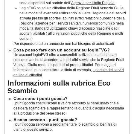
sono disponibili sul portale dell'
Agenzia per l'Italia Digitale
,
LoginFVG se sei un cittadino della Regione Friuli Venezia Giulia,
nella modalità avanzata utilizzando la Carta Regionale dei servizi
attivata presso gli sportelli abilitati (
uffici relazioni pubbliche della
Regione, aziende per i servizi sanitari, numerosi comuni
) o nella
modalità standard utilizzando chiavi d'accesso rilasciate dagli
sportelli abilitati ( uffici relazioni pubbliche della Regione e molti
comuni)
Per rispondere ad un annuncio non hai bisogno di autenticarti
Cosa posso fare con un account su loginFVG?
Un account loginFVG oltre a consentirti l'utilizzo della bacheca ti
consente anche di accedere a molti altri servizi che la Regione Friuli
Venezia Giulia rende disponibili ai propri cittadini. Per maggiori
informazioni puoi consultare, a titolo di esempio,
il portale dei servizi
on line ai cittadini
Informazioni sulla rubrica Eco
Scambio
Cosa sono i punti goccia?
I punti goccia costituiscono il valore attribuito al bene usato che si
desidera scambiare e rappresentano la quantità d'acqua necessaria
alla produzione del bene stesso.
A cosa servono i punti goccia?
I punti goccia servono a regolamentare lo scambio di beni tra gli
utenti di questo servizio.