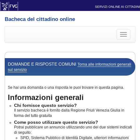
SERVIZI ONLINE AI CITTADINI
Bacheca del cittadino online
Toggle
navigati
DOMANDE E RISPOSTE COMUNI
Torna alle informazioni generali
sul servizio
Se hai una domanda o una risposta le puoi trovare in questa pagina.
Informazioni generali
Chi fornisce questo servizio?
Il servizio bacheca è fornito dalla Regione Friuli Venezia Giulia in
forma del tutto gratuita
Come posso utilizzare questo servizio?
Potrai pubblicare un annuncio utilizzando uno dei due sistemi indicati
di seguito:
SPID, Sistema Pubblico di Identità Digitale, ulteriori informazioni