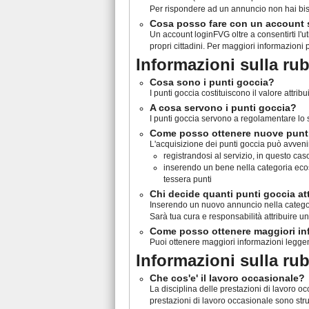
Per rispondere ad un annuncio non hai bis
Cosa posso fare con un account
Un account loginFVG oltre a consentirti l'ut
propri cittadini. Per maggiori informazioni 
Informazioni sulla ru
Cosa sono i punti goccia?
I punti goccia costituiscono il valore attr
A cosa servono i punti goccia?
I punti goccia servono a regolamentare lo sc
Come posso ottenere nuove punt
L'acquisizione dei punti goccia può avveni
registrandosi al servizio, in questo c
inserendo un bene nella categoria ecosc
tessera punti
Chi decide quanti punti goccia at
Inserendo un nuovo annuncio nella categori
Sarà tua cura e responsabilità attribuire 
Come posso ottenere maggiori inf
Puoi ottenere maggiori informazioni legge
Informazioni sulla ru
Che cos'e' il lavoro occasionale?
La disciplina delle prestazioni di lavoro oc
prestazioni di lavoro occasionale sono stru