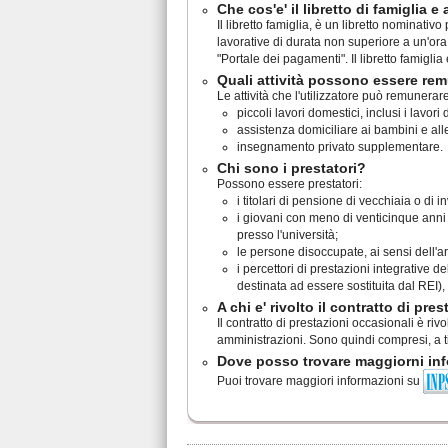
Che cos'e' il libretto di famiglia e 
Il libretto famiglia, è un libretto nominati
lavorative di durata non superiore a un'ora
"Portale dei pagamenti". Il libretto famiglia
Quali attività possono essere remu
Le attività che l'utilizzatore può remunerar
piccoli lavori domestici, inclusi i lavor
assistenza domiciliare ai bambini e al
insegnamento privato supplementare.
Chi sono i prestatori?
Possono essere prestatori:
i titolari di pensione di vecchiaia o di in
i giovani con meno di venticinque anni di
presso l'università;
le persone disoccupate, ai sensi dell'ar
i percettori di prestazioni integrative d
destinata ad essere sostituita dal REI),
A chi e' rivolto il contratto di pre
Il contratto di prestazioni occasionali è riv
amministrazioni. Sono quindi compresi, a ti
Dove posso trovare maggiorni inf
Puoi trovare maggiori informazioni su