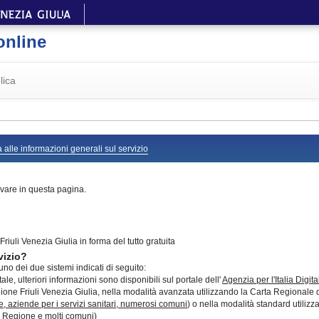
online
lica
 alle informazioni generali sul servizio
vare in questa pagina.
riuli Venezia Giulia in forma del tutto gratuita
vizio?
no dei due sistemi indicati di seguito:
le, ulteriori informazioni sono disponibili sul portale dell'
Agenzia per l'Italia Digita
ne Friuli Venezia Giulia, nella modalità avanzata utilizzando la Carta Regionale dei s
e, aziende per i servizi sanitari, numerosi comuni
) o nella modalità standard utilizz
lla Regione e molti comuni)