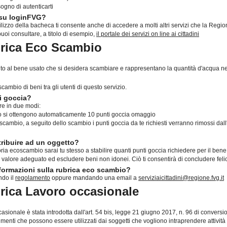
ogno di autenticarti
 su loginFVG?
ilizzo della bacheca ti consente anche di accedere a molti altri servizi che la Regio
puoi consultare, a titolo di esempio,
il portale dei servizi on line ai cittadini
brica Eco Scambio
ibuito al bene usato che si desidera scambiare e rappresentano la quantità d'acqua 
ambio di beni tra gli utenti di questo servizio.
i goccia?
re in due modi:
aso si ottengono automaticamente 10 punti goccia omaggio
ambio, a seguito dello scambio i punti goccia da te richiesti verranno rimossi dall'
tribuire ad un oggetto?
a ecoscambio sarai tu stesso a stabilire quanti punti goccia richiedere per il bene
un valore adeguato ed escludere beni non idonei. Ciò ti consentirà di concludere fe
ormazioni sulla rubrica eco scambio?
ndo il
regolamento
oppure mandando una email a
serviziaicittadini@regione.fvg.it
brica Lavoro occasionale
casionale è stata introdotta dall'art. 54 bis, legge 21 giugno 2017, n. 96 di convers
menti che possono essere utilizzati dai soggetti che vogliono intraprendere attività