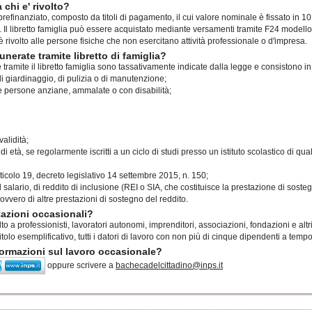
a chi e' rivolto?
vo prefinanziato, composto da titoli di pagamento, il cui valore nominale è fissato in 1
. Il libretto famiglia può essere acquistato mediante versamenti tramite F24 modello
 è rivolto alle persone fisiche che non esercitano attività professionale o d'impresa.
nerate tramite libretto di famiglia?
e tramite il libretto famiglia sono tassativamente indicate dalla legge e consistono in
i di giardinaggio, di pulizia o di manutenzione;
le persone anziane, ammalate o con disabilità;
validità;
 età, se regolarmente iscritti a un ciclo di studi presso un istituto scolastico di qua
ticolo 19, decreto legislativo 14 settembre 2015, n. 150;
el salario, di reddito di inclusione (REI o SIA, che costituisce la prestazione di sost
 ovvero di altre prestazioni di sostegno del reddito.
stazioni occasionali?
olto a professionisti, lavoratori autonomi, imprenditori, associazioni, fondazioni e altr
tolo esemplificativo, tutti i datori di lavoro con non più di cinque dipendenti a tem
ormazioni sul lavoro occasionale?
oppure scrivere a
bachecadelcittadino@inps.it