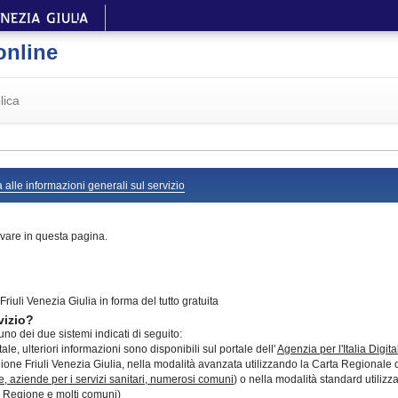
online
lica
 alle informazioni generali sul servizio
vare in questa pagina.
riuli Venezia Giulia in forma del tutto gratuita
vizio?
no dei due sistemi indicati di seguito:
le, ulteriori informazioni sono disponibili sul portale dell'
Agenzia per l'Italia Digita
ne Friuli Venezia Giulia, nella modalità avanzata utilizzando la Carta Regionale dei s
e, aziende per i servizi sanitari, numerosi comuni
) o nella modalità standard utilizz
lla Regione e molti comuni)