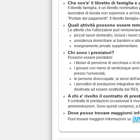
Che cos'e' il libretto di famiglia e 
Il libretto famiglia, è un libretto nominati
lavorative di durata non superiore a un'ora
"Portale dei pagamenti". Il libretto famiglia
Quali attività possono essere remu
Le attività che l'utilizzatore può remunerar
piccoli lavori domestici, inclusi i lavor
assistenza domiciliare ai bambini e al
insegnamento privato supplementare.
Chi sono i prestatori?
Possono essere prestatori:
i titolari di pensione di vecchiaia o di in
i giovani con meno di venticinque anni di
presso l'università;
le persone disoccupate, ai sensi dell'ar
i percettori di prestazioni integrative d
destinata ad essere sostituita dal REI),
A chi e' rivolto il contratto di pre
Il contratto di prestazioni occasionali è riv
amministrazioni. Sono quindi compresi, a ti
Dove posso trovare maggiorni inf
Puoi trovare maggiori informazioni su