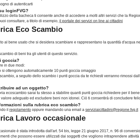
ogno di autenticarti
 su loginFVG?
ilizzo della bacheca ti consente anche di accedere a molti altri servizi che la Regio
puoi consultare, a titolo di esempio,
il portale dei servizi on line ai cittadini
brica Eco Scambio
ibuito al bene usato che si desidera scambiare e rappresentano la quantità d'acqua 
ambio di beni tra gli utenti di questo servizio.
i goccia?
re in due modi:
aso si ottengono automaticamente 10 punti goccia omaggio
ambio, a seguito dello scambio i punti goccia da te richiesti verranno rimossi dall'
tribuire ad un oggetto?
a ecoscambio sarai tu stesso a stabilire quanti punti goccia richiedere per il bene
un valore adeguato ed escludere beni non idonei. Ciò ti consentirà di concludere fe
ormazioni sulla rubrica eco scambio?
ndo il
regolamento
oppure mandando una email a
serviziaicittadini@regione.fvg.it
brica Lavoro occasionale
casionale è stata introdotta dall'art. 54 bis, legge 21 giugno 2017, n. 96 di convers
menti che possono essere utilizzati dai soggetti che vogliono intraprendere attività