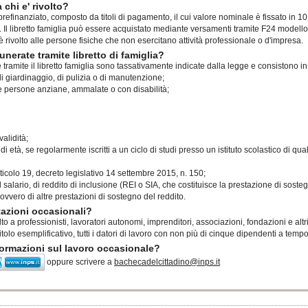
a chi e' rivolto?
vo prefinanziato, composto da titoli di pagamento, il cui valore nominale è fissato in 1
. Il libretto famiglia può essere acquistato mediante versamenti tramite F24 modello
 è rivolto alle persone fisiche che non esercitano attività professionale o d'impresa.
nerate tramite libretto di famiglia?
e tramite il libretto famiglia sono tassativamente indicate dalla legge e consistono in
i di giardinaggio, di pulizia o di manutenzione;
le persone anziane, ammalate o con disabilità;
validità;
 età, se regolarmente iscritti a un ciclo di studi presso un istituto scolastico di qua
ticolo 19, decreto legislativo 14 settembre 2015, n. 150;
el salario, di reddito di inclusione (REI o SIA, che costituisce la prestazione di sost
 ovvero di altre prestazioni di sostegno del reddito.
stazioni occasionali?
olto a professionisti, lavoratori autonomi, imprenditori, associazioni, fondazioni e altr
tolo esemplificativo, tutti i datori di lavoro con non più di cinque dipendenti a tem
ormazioni sul lavoro occasionale?
oppure scrivere a
bachecadelcittadino@inps.it