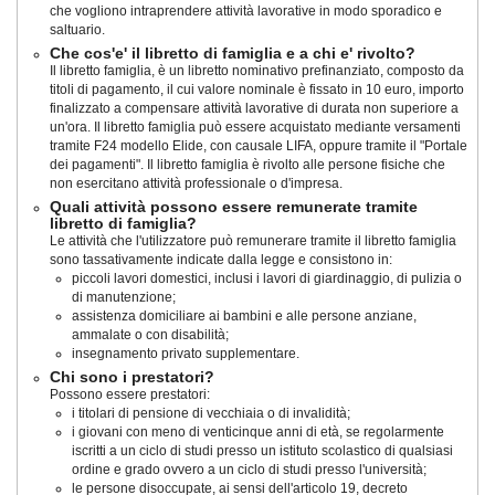
che vogliono intraprendere attività lavorative in modo sporadico e
saltuario.
Che cos'e' il libretto di famiglia e a chi e' rivolto?
Il libretto famiglia, è un libretto nominativo prefinanziato, composto da
titoli di pagamento, il cui valore nominale è fissato in 10 euro, importo
finalizzato a compensare attività lavorative di durata non superiore a
un'ora. Il libretto famiglia può essere acquistato mediante versamenti
tramite F24 modello Elide, con causale LIFA, oppure tramite il "Portale
dei pagamenti". Il libretto famiglia è rivolto alle persone fisiche che
non esercitano attività professionale o d'impresa.
Quali attività possono essere remunerate tramite
libretto di famiglia?
Le attività che l'utilizzatore può remunerare tramite il libretto famiglia
sono tassativamente indicate dalla legge e consistono in:
piccoli lavori domestici, inclusi i lavori di giardinaggio, di pulizia o
di manutenzione;
assistenza domiciliare ai bambini e alle persone anziane,
ammalate o con disabilità;
insegnamento privato supplementare.
Chi sono i prestatori?
Possono essere prestatori:
i titolari di pensione di vecchiaia o di invalidità;
i giovani con meno di venticinque anni di età, se regolarmente
iscritti a un ciclo di studi presso un istituto scolastico di qualsiasi
ordine e grado ovvero a un ciclo di studi presso l'università;
le persone disoccupate, ai sensi dell'articolo 19, decreto