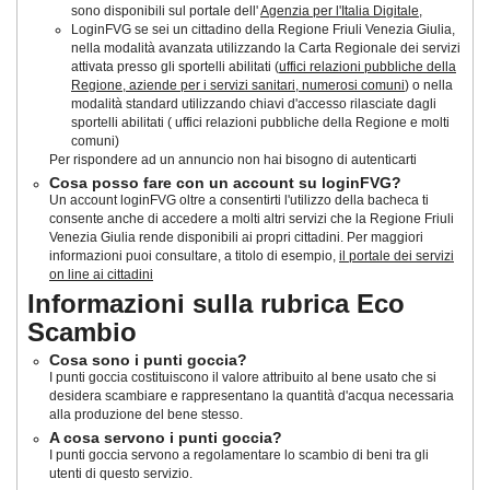
sono disponibili sul portale dell'
Agenzia per l'Italia Digitale
,
LoginFVG se sei un cittadino della Regione Friuli Venezia Giulia,
nella modalità avanzata utilizzando la Carta Regionale dei servizi
attivata presso gli sportelli abilitati (
uffici relazioni pubbliche della
Regione, aziende per i servizi sanitari, numerosi comuni
) o nella
modalità standard utilizzando chiavi d'accesso rilasciate dagli
sportelli abilitati ( uffici relazioni pubbliche della Regione e molti
comuni)
Per rispondere ad un annuncio non hai bisogno di autenticarti
Cosa posso fare con un account su loginFVG?
Un account loginFVG oltre a consentirti l'utilizzo della bacheca ti
consente anche di accedere a molti altri servizi che la Regione Friuli
Venezia Giulia rende disponibili ai propri cittadini. Per maggiori
informazioni puoi consultare, a titolo di esempio,
il portale dei servizi
on line ai cittadini
Informazioni sulla rubrica Eco
Scambio
Cosa sono i punti goccia?
I punti goccia costituiscono il valore attribuito al bene usato che si
desidera scambiare e rappresentano la quantità d'acqua necessaria
alla produzione del bene stesso.
A cosa servono i punti goccia?
I punti goccia servono a regolamentare lo scambio di beni tra gli
utenti di questo servizio.