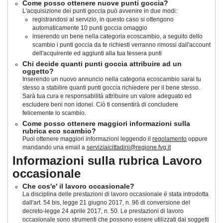
Come posso ottenere nuove punti goccia?
L'acquisizione dei punti goccia può avvenire in due modi:
registrandosi al servizio, in questo caso si ottengono
automaticamente 10 punti goccia omaggio
inserendo un bene nella categoria ecoscambio, a seguito dello
scambio i punti goccia da te richiesti verranno rimossi dall'account
dell'acquirente ed aggiunti alla tua tessera punti
Chi decide quanti punti goccia attribuire ad un
oggetto?
Inserendo un nuovo annuncio nella categoria ecoscambio sarai tu
stesso a stabilire quanti punti goccia richiedere per il bene stesso.
Sarà tua cura e responsabilità attribuire un valore adeguato ed
escludere beni non idonei. Ciò ti consentirà di concludere
felicemente lo scambio.
Come posso ottenere maggiori informazioni sulla
rubrica eco scambio?
Puoi ottenere maggiori informazioni leggendo il
regolamento
oppure
mandando una email a
serviziaicittadini@regione.fvg.it
Informazioni sulla rubrica Lavoro
occasionale
Che cos'e' il lavoro occasionale?
La disciplina delle prestazioni di lavoro occasionale è stata introdotta
dall'art. 54 bis, legge 21 giugno 2017, n. 96 di conversione del
decreto-legge 24 aprile 2017, n. 50
. Le prestazioni di lavoro
occasionale sono strumenti che possono essere utilizzati dai soggetti