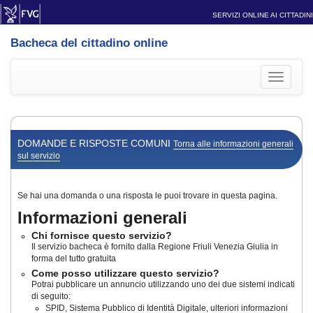
SERVIZI ONLINE AI CITTADINI
Bacheca del cittadino online
Toggle
navigati
DOMANDE E RISPOSTE COMUNI
Torna alle informazioni generali
sul servizio
Se hai una domanda o una risposta le puoi trovare in questa pagina.
Informazioni generali
Chi fornisce questo servizio?
Il servizio bacheca è fornito dalla Regione Friuli Venezia Giulia in
forma del tutto gratuita
Come posso utilizzare questo servizio?
Potrai pubblicare un annuncio utilizzando uno dei due sistemi indicati
di seguito:
SPID, Sistema Pubblico di Identità Digitale, ulteriori informazioni