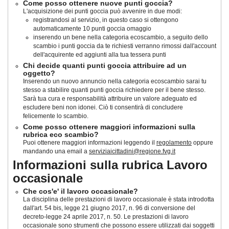
Come posso ottenere nuove punti goccia?
L'acquisizione dei punti goccia può avvenire in due modi:
registrandosi al servizio, in questo caso si ottengono
automaticamente 10 punti goccia omaggio
inserendo un bene nella categoria ecoscambio, a seguito dello
scambio i punti goccia da te richiesti verranno rimossi dall'account
dell'acquirente ed aggiunti alla tua tessera punti
Chi decide quanti punti goccia attribuire ad un
oggetto?
Inserendo un nuovo annuncio nella categoria ecoscambio sarai tu
stesso a stabilire quanti punti goccia richiedere per il bene stesso.
Sarà tua cura e responsabilità attribuire un valore adeguato ed
escludere beni non idonei. Ciò ti consentirà di concludere
felicemente lo scambio.
Come posso ottenere maggiori informazioni sulla
rubrica eco scambio?
Puoi ottenere maggiori informazioni leggendo il
regolamento
oppure
mandando una email a
serviziaicittadini@regione.fvg.it
Informazioni sulla rubrica Lavoro
occasionale
Che cos'e' il lavoro occasionale?
La disciplina delle prestazioni di lavoro occasionale è stata introdotta
dall'art. 54 bis, legge 21 giugno 2017, n. 96 di conversione del
decreto-legge 24 aprile 2017, n. 50
. Le prestazioni di lavoro
occasionale sono strumenti che possono essere utilizzati dai soggetti