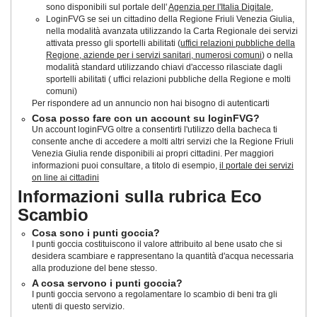
sono disponibili sul portale dell'
Agenzia per l'Italia Digitale
,
LoginFVG se sei un cittadino della Regione Friuli Venezia Giulia,
nella modalità avanzata utilizzando la Carta Regionale dei servizi
attivata presso gli sportelli abilitati (
uffici relazioni pubbliche della
Regione, aziende per i servizi sanitari, numerosi comuni
) o nella
modalità standard utilizzando chiavi d'accesso rilasciate dagli
sportelli abilitati ( uffici relazioni pubbliche della Regione e molti
comuni)
Per rispondere ad un annuncio non hai bisogno di autenticarti
Cosa posso fare con un account su loginFVG?
Un account loginFVG oltre a consentirti l'utilizzo della bacheca ti
consente anche di accedere a molti altri servizi che la Regione Friuli
Venezia Giulia rende disponibili ai propri cittadini. Per maggiori
informazioni puoi consultare, a titolo di esempio,
il portale dei servizi
on line ai cittadini
Informazioni sulla rubrica Eco
Scambio
Cosa sono i punti goccia?
I punti goccia costituiscono il valore attribuito al bene usato che si
desidera scambiare e rappresentano la quantità d'acqua necessaria
alla produzione del bene stesso.
A cosa servono i punti goccia?
I punti goccia servono a regolamentare lo scambio di beni tra gli
utenti di questo servizio.