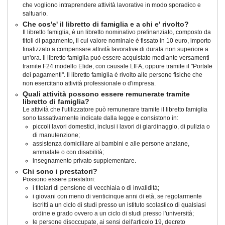
che vogliono intraprendere attività lavorative in modo sporadico e
saltuario.
Che cos'e' il libretto di famiglia e a chi e' rivolto?
Il libretto famiglia, è un libretto nominativo prefinanziato, composto da
titoli di pagamento, il cui valore nominale è fissato in 10 euro, importo
finalizzato a compensare attività lavorative di durata non superiore a
un'ora. Il libretto famiglia può essere acquistato mediante versamenti
tramite F24 modello Elide, con causale LIFA, oppure tramite il "Portale
dei pagamenti". Il libretto famiglia è rivolto alle persone fisiche che
non esercitano attività professionale o d'impresa.
Quali attività possono essere remunerate tramite
libretto di famiglia?
Le attività che l'utilizzatore può remunerare tramite il libretto famiglia
sono tassativamente indicate dalla legge e consistono in:
piccoli lavori domestici, inclusi i lavori di giardinaggio, di pulizia o
di manutenzione;
assistenza domiciliare ai bambini e alle persone anziane,
ammalate o con disabilità;
insegnamento privato supplementare.
Chi sono i prestatori?
Possono essere prestatori:
i titolari di pensione di vecchiaia o di invalidità;
i giovani con meno di venticinque anni di età, se regolarmente
iscritti a un ciclo di studi presso un istituto scolastico di qualsiasi
ordine e grado ovvero a un ciclo di studi presso l'università;
le persone disoccupate, ai sensi dell'articolo 19, decreto