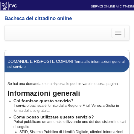
SERVIZI ONLINE AI CITTADINI
Bacheca del cittadino online
Toggle
navigati
DOMANDE E RISPOSTE COMUNI
Torna alle informazioni generali
sul servizio
Se hai una domanda o una risposta le puoi trovare in questa pagina.
Informazioni generali
Chi fornisce questo servizio?
Il servizio bacheca è fornito dalla Regione Friuli Venezia Giulia in
forma del tutto gratuita
Come posso utilizzare questo servizio?
Potrai pubblicare un annuncio utilizzando uno dei due sistemi indicati
di seguito:
SPID, Sistema Pubblico di Identità Digitale, ulteriori informazioni