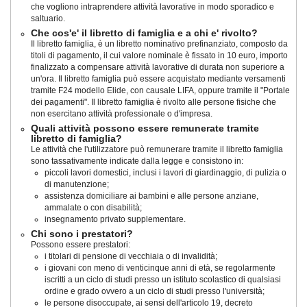
che vogliono intraprendere attività lavorative in modo sporadico e
saltuario.
Che cos'e' il libretto di famiglia e a chi e' rivolto?
Il libretto famiglia, è un libretto nominativo prefinanziato, composto da
titoli di pagamento, il cui valore nominale è fissato in 10 euro, importo
finalizzato a compensare attività lavorative di durata non superiore a
un'ora. Il libretto famiglia può essere acquistato mediante versamenti
tramite F24 modello Elide, con causale LIFA, oppure tramite il "Portale
dei pagamenti". Il libretto famiglia è rivolto alle persone fisiche che
non esercitano attività professionale o d'impresa.
Quali attività possono essere remunerate tramite
libretto di famiglia?
Le attività che l'utilizzatore può remunerare tramite il libretto famiglia
sono tassativamente indicate dalla legge e consistono in:
piccoli lavori domestici, inclusi i lavori di giardinaggio, di pulizia o
di manutenzione;
assistenza domiciliare ai bambini e alle persone anziane,
ammalate o con disabilità;
insegnamento privato supplementare.
Chi sono i prestatori?
Possono essere prestatori:
i titolari di pensione di vecchiaia o di invalidità;
i giovani con meno di venticinque anni di età, se regolarmente
iscritti a un ciclo di studi presso un istituto scolastico di qualsiasi
ordine e grado ovvero a un ciclo di studi presso l'università;
le persone disoccupate, ai sensi dell'articolo 19, decreto