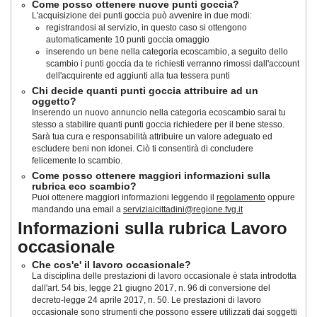
Come posso ottenere nuove punti goccia?
L'acquisizione dei punti goccia può avvenire in due modi:
registrandosi al servizio, in questo caso si ottengono
automaticamente 10 punti goccia omaggio
inserendo un bene nella categoria ecoscambio, a seguito dello
scambio i punti goccia da te richiesti verranno rimossi dall'account
dell'acquirente ed aggiunti alla tua tessera punti
Chi decide quanti punti goccia attribuire ad un
oggetto?
Inserendo un nuovo annuncio nella categoria ecoscambio sarai tu
stesso a stabilire quanti punti goccia richiedere per il bene stesso.
Sarà tua cura e responsabilità attribuire un valore adeguato ed
escludere beni non idonei. Ciò ti consentirà di concludere
felicemente lo scambio.
Come posso ottenere maggiori informazioni sulla
rubrica eco scambio?
Puoi ottenere maggiori informazioni leggendo il
regolamento
oppure
mandando una email a
serviziaicittadini@regione.fvg.it
Informazioni sulla rubrica Lavoro
occasionale
Che cos'e' il lavoro occasionale?
La disciplina delle prestazioni di lavoro occasionale è stata introdotta
dall'art. 54 bis, legge 21 giugno 2017, n. 96 di conversione del
decreto-legge 24 aprile 2017, n. 50
. Le prestazioni di lavoro
occasionale sono strumenti che possono essere utilizzati dai soggetti