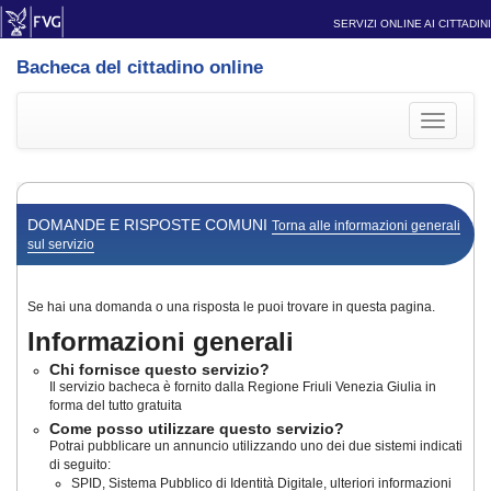
SERVIZI ONLINE AI CITTADINI
Bacheca del cittadino online
Toggle
navigati
DOMANDE E RISPOSTE COMUNI
Torna alle informazioni generali
sul servizio
Se hai una domanda o una risposta le puoi trovare in questa pagina.
Informazioni generali
Chi fornisce questo servizio?
Il servizio bacheca è fornito dalla Regione Friuli Venezia Giulia in
forma del tutto gratuita
Come posso utilizzare questo servizio?
Potrai pubblicare un annuncio utilizzando uno dei due sistemi indicati
di seguito:
SPID, Sistema Pubblico di Identità Digitale, ulteriori informazioni