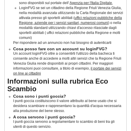
sono disponibili sul portale dell'
Agenzia per l'Italia Digitale
,
LoginFVG se sei un cittadino della Regione Friuli Venezia Giulia,
nella modalità avanzata utilizzando la Carta Regionale dei servizi
attivata presso gli sportelli abilitati (
uffici relazioni pubbliche della
Regione, aziende per i servizi sanitari, numerosi comuni
) o nella
modalità standard utilizzando chiavi d'accesso rilasciate dagli
sportelli abilitati ( uffici relazioni pubbliche della Regione e molti
comuni)
Per rispondere ad un annuncio non hai bisogno di autenticarti
Cosa posso fare con un account su loginFVG?
Un account loginFVG oltre a consentirti l'utilizzo della bacheca ti
consente anche di accedere a molti altri servizi che la Regione Friuli
Venezia Giulia rende disponibili ai propri cittadini. Per maggiori
informazioni puoi consultare, a titolo di esempio,
il portale dei servizi
on line ai cittadini
Informazioni sulla rubrica Eco
Scambio
Cosa sono i punti goccia?
I punti goccia costituiscono il valore attribuito al bene usato che si
desidera scambiare e rappresentano la quantità d'acqua necessaria
alla produzione del bene stesso.
A cosa servono i punti goccia?
I punti goccia servono a regolamentare lo scambio di beni tra gli
utenti di questo servizio.