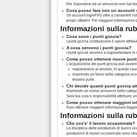
Per rispondere ad un annuncio non hai bis
Cosa posso fare con un account
Un account loginFVG oltre a consentirti l'ut
propri cittadini. Per maggiori informazioni 
Informazioni sulla ru
Cosa sono i punti goccia?
I punti goccia costituiscono il valore attr
A cosa servono i punti goccia?
I punti goccia servono a regolamentare lo sc
Come posso ottenere nuove punt
L'acquisizione dei punti goccia può avveni
registrandosi al servizio, in questo c
inserendo un bene nella categoria ecosc
tessera punti
Chi decide quanti punti goccia at
Inserendo un nuovo annuncio nella categori
Sarà tua cura e responsabilità attribuire 
Come posso ottenere maggiori inf
Puoi ottenere maggiori informazioni legge
Informazioni sulla ru
Che cos'e' il lavoro occasionale?
La disciplina delle prestazioni di lavoro oc
prestazioni di lavoro occasionale sono stru