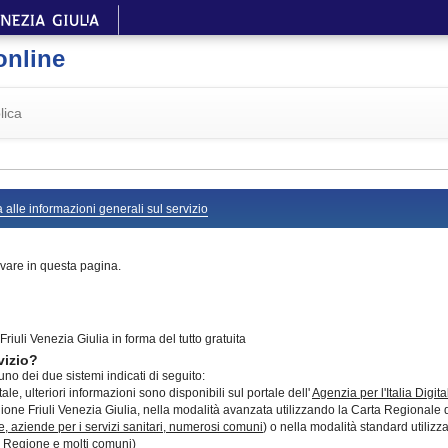
online
lica
 alle informazioni generali sul servizio
vare in questa pagina.
riuli Venezia Giulia in forma del tutto gratuita
vizio?
no dei due sistemi indicati di seguito:
le, ulteriori informazioni sono disponibili sul portale dell'
Agenzia per l'Italia Digita
ne Friuli Venezia Giulia, nella modalità avanzata utilizzando la Carta Regionale dei s
e, aziende per i servizi sanitari, numerosi comuni
) o nella modalità standard utilizz
lla Regione e molti comuni)