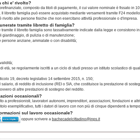
a chi e' rivolto?
vo prefinanziato, composto da titoli di pagamento, il cui valore nominale è fissato in 1
. Il libretto famiglia può essere acquistato mediante versamenti tramite F24 modello
 è rivolto alle persone fisiche che non esercitano attività professionale o d'impresa.
nerate tramite libretto di famiglia?
e tramite il libretto famiglia sono tassativamente indicate dalla legge e consistono in
i di giardinaggio, di pulizia o di manutenzione;
le persone anziane, ammalate o con disabilità;
validità;
 età, se regolarmente iscritti a un ciclo di studi presso un istituto scolastico di qua
ticolo 19, decreto legislativo 14 settembre 2015, n. 150;
el salario, di reddito di inclusione (REI o SIA, che costituisce la prestazione di sost
 ovvero di altre prestazioni di sostegno del reddito.
stazioni occasionali?
olto a professionisti, lavoratori autonomi, imprenditori, associazioni, fondazioni e altr
tolo esemplificativo, tutti i datori di lavoro con non più di cinque dipendenti a tem
ormazioni sul lavoro occasionale?
oppure scrivere a
bachecadelcittadino@inps.it