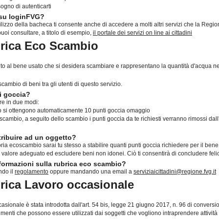
ogno di autenticarti
 su loginFVG?
ilizzo della bacheca ti consente anche di accedere a molti altri servizi che la Regio
puoi consultare, a titolo di esempio,
il portale dei servizi on line ai cittadini
brica Eco Scambio
ibuito al bene usato che si desidera scambiare e rappresentano la quantità d'acqua 
ambio di beni tra gli utenti di questo servizio.
i goccia?
re in due modi:
aso si ottengono automaticamente 10 punti goccia omaggio
ambio, a seguito dello scambio i punti goccia da te richiesti verranno rimossi dall'
tribuire ad un oggetto?
a ecoscambio sarai tu stesso a stabilire quanti punti goccia richiedere per il bene
un valore adeguato ed escludere beni non idonei. Ciò ti consentirà di concludere fe
ormazioni sulla rubrica eco scambio?
ndo il
regolamento
oppure mandando una email a
serviziaicittadini@regione.fvg.it
brica Lavoro occasionale
casionale è stata introdotta dall'art. 54 bis, legge 21 giugno 2017, n. 96 di convers
menti che possono essere utilizzati dai soggetti che vogliono intraprendere attività