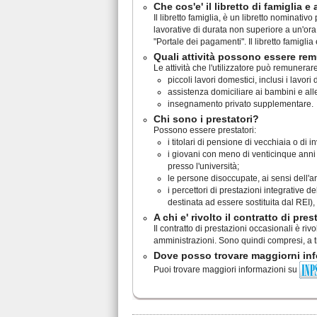
Che cos'e' il libretto di famiglia e 
Il libretto famiglia, è un libretto nominati
lavorative di durata non superiore a un'ora
"Portale dei pagamenti". Il libretto famiglia
Quali attività possono essere remu
Le attività che l'utilizzatore può remunerar
piccoli lavori domestici, inclusi i lavor
assistenza domiciliare ai bambini e al
insegnamento privato supplementare.
Chi sono i prestatori?
Possono essere prestatori:
i titolari di pensione di vecchiaia o di in
i giovani con meno di venticinque anni di
presso l'università;
le persone disoccupate, ai sensi dell'ar
i percettori di prestazioni integrative d
destinata ad essere sostituita dal REI),
A chi e' rivolto il contratto di pre
Il contratto di prestazioni occasionali è riv
amministrazioni. Sono quindi compresi, a ti
Dove posso trovare maggiorni inf
Puoi trovare maggiori informazioni su