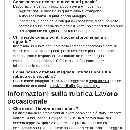
Come posso ottenere nuove punti goccia?
L'acquisizione dei punti goccia può avvenire in due modi:
registrandosi al servizio, in questo caso si ottengono
automaticamente 10 punti goccia omaggio
inserendo un bene nella categoria ecoscambio, a seguito dello
scambio i punti goccia da te richiesti verranno rimossi dall'account
dell'acquirente ed aggiunti alla tua tessera punti
Chi decide quanti punti goccia attribuire ad un
oggetto?
Inserendo un nuovo annuncio nella categoria ecoscambio sarai tu
stesso a stabilire quanti punti goccia richiedere per il bene stesso.
Sarà tua cura e responsabilità attribuire un valore adeguato ed
escludere beni non idonei. Ciò ti consentirà di concludere
felicemente lo scambio.
Come posso ottenere maggiori informazioni sulla
rubrica eco scambio?
Puoi ottenere maggiori informazioni leggendo il
regolamento
oppure
mandando una email a
serviziaicittadini@regione.fvg.it
Informazioni sulla rubrica Lavoro
occasionale
Che cos'e' il lavoro occasionale?
La disciplina delle prestazioni di lavoro occasionale è stata introdotta
dall'art. 54 bis, legge 21 giugno 2017, n. 96 di conversione del
decreto-legge 24 aprile 2017, n. 50
. Le prestazioni di lavoro
occasionale sono strumenti che possono essere utilizzati dai soggetti