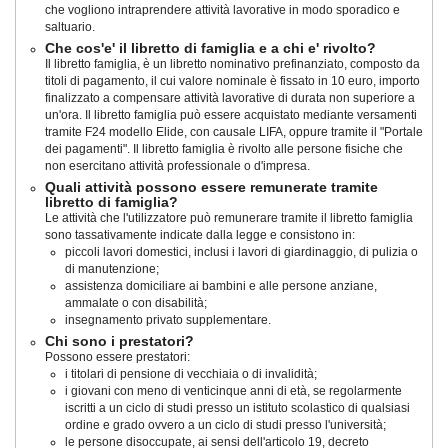
che vogliono intraprendere attività lavorative in modo sporadico e
saltuario.
Che cos'e' il libretto di famiglia e a chi e' rivolto?
Il libretto famiglia, è un libretto nominativo prefinanziato, composto da
titoli di pagamento, il cui valore nominale è fissato in 10 euro, importo
finalizzato a compensare attività lavorative di durata non superiore a
un'ora. Il libretto famiglia può essere acquistato mediante versamenti
tramite F24 modello Elide, con causale LIFA, oppure tramite il "Portale
dei pagamenti". Il libretto famiglia è rivolto alle persone fisiche che
non esercitano attività professionale o d'impresa.
Quali attività possono essere remunerate tramite
libretto di famiglia?
Le attività che l'utilizzatore può remunerare tramite il libretto famiglia
sono tassativamente indicate dalla legge e consistono in:
piccoli lavori domestici, inclusi i lavori di giardinaggio, di pulizia o
di manutenzione;
assistenza domiciliare ai bambini e alle persone anziane,
ammalate o con disabilità;
insegnamento privato supplementare.
Chi sono i prestatori?
Possono essere prestatori:
i titolari di pensione di vecchiaia o di invalidità;
i giovani con meno di venticinque anni di età, se regolarmente
iscritti a un ciclo di studi presso un istituto scolastico di qualsiasi
ordine e grado ovvero a un ciclo di studi presso l'università;
le persone disoccupate, ai sensi dell'articolo 19, decreto