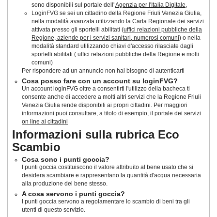
sono disponibili sul portale dell'
Agenzia per l'Italia Digitale
,
LoginFVG se sei un cittadino della Regione Friuli Venezia Giulia,
nella modalità avanzata utilizzando la Carta Regionale dei servizi
attivata presso gli sportelli abilitati (
uffici relazioni pubbliche della
Regione, aziende per i servizi sanitari, numerosi comuni
) o nella
modalità standard utilizzando chiavi d'accesso rilasciate dagli
sportelli abilitati ( uffici relazioni pubbliche della Regione e molti
comuni)
Per rispondere ad un annuncio non hai bisogno di autenticarti
Cosa posso fare con un account su loginFVG?
Un account loginFVG oltre a consentirti l'utilizzo della bacheca ti
consente anche di accedere a molti altri servizi che la Regione Friuli
Venezia Giulia rende disponibili ai propri cittadini. Per maggiori
informazioni puoi consultare, a titolo di esempio,
il portale dei servizi
on line ai cittadini
Informazioni sulla rubrica Eco
Scambio
Cosa sono i punti goccia?
I punti goccia costituiscono il valore attribuito al bene usato che si
desidera scambiare e rappresentano la quantità d'acqua necessaria
alla produzione del bene stesso.
A cosa servono i punti goccia?
I punti goccia servono a regolamentare lo scambio di beni tra gli
utenti di questo servizio.