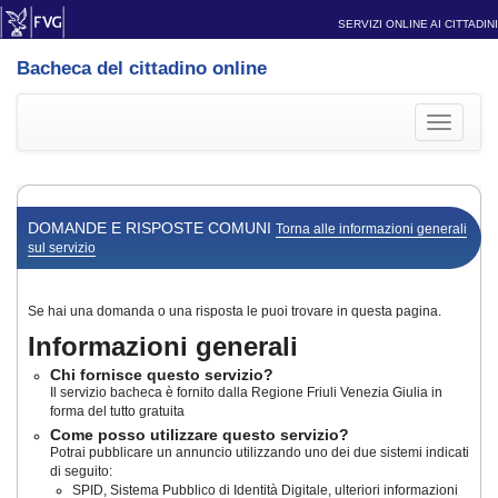
SERVIZI ONLINE AI CITTADINI
Bacheca del cittadino online
Toggle
navigati
DOMANDE E RISPOSTE COMUNI
Torna alle informazioni generali
sul servizio
Se hai una domanda o una risposta le puoi trovare in questa pagina.
Informazioni generali
Chi fornisce questo servizio?
Il servizio bacheca è fornito dalla Regione Friuli Venezia Giulia in
forma del tutto gratuita
Come posso utilizzare questo servizio?
Potrai pubblicare un annuncio utilizzando uno dei due sistemi indicati
di seguito:
SPID, Sistema Pubblico di Identità Digitale, ulteriori informazioni