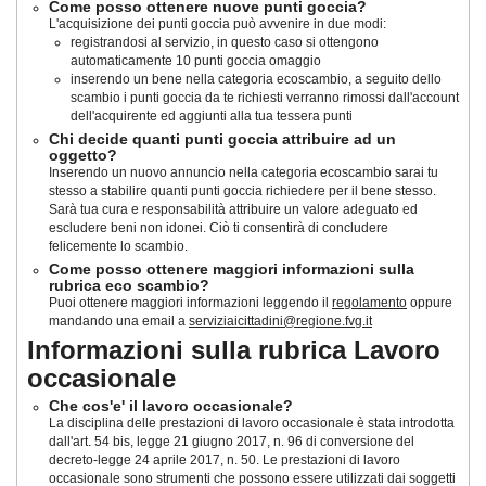
Come posso ottenere nuove punti goccia?
L'acquisizione dei punti goccia può avvenire in due modi:
registrandosi al servizio, in questo caso si ottengono
automaticamente 10 punti goccia omaggio
inserendo un bene nella categoria ecoscambio, a seguito dello
scambio i punti goccia da te richiesti verranno rimossi dall'account
dell'acquirente ed aggiunti alla tua tessera punti
Chi decide quanti punti goccia attribuire ad un
oggetto?
Inserendo un nuovo annuncio nella categoria ecoscambio sarai tu
stesso a stabilire quanti punti goccia richiedere per il bene stesso.
Sarà tua cura e responsabilità attribuire un valore adeguato ed
escludere beni non idonei. Ciò ti consentirà di concludere
felicemente lo scambio.
Come posso ottenere maggiori informazioni sulla
rubrica eco scambio?
Puoi ottenere maggiori informazioni leggendo il
regolamento
oppure
mandando una email a
serviziaicittadini@regione.fvg.it
Informazioni sulla rubrica Lavoro
occasionale
Che cos'e' il lavoro occasionale?
La disciplina delle prestazioni di lavoro occasionale è stata introdotta
dall'art. 54 bis, legge 21 giugno 2017, n. 96 di conversione del
decreto-legge 24 aprile 2017, n. 50
. Le prestazioni di lavoro
occasionale sono strumenti che possono essere utilizzati dai soggetti