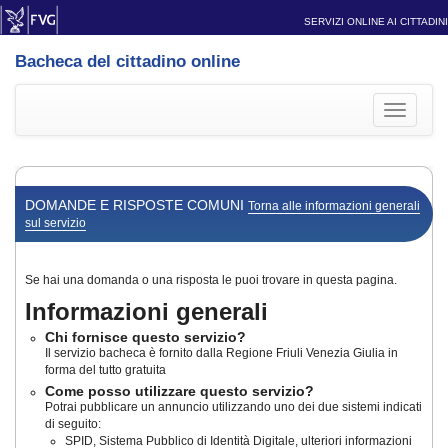
SERVIZI ONLINE AI CITTADINI
Bacheca del cittadino online
Toggle
navigati
DOMANDE E RISPOSTE COMUNI
Torna alle informazioni generali
sul servizio
Se hai una domanda o una risposta le puoi trovare in questa pagina.
Informazioni generali
Chi fornisce questo servizio?
Il servizio bacheca è fornito dalla Regione Friuli Venezia Giulia in
forma del tutto gratuita
Come posso utilizzare questo servizio?
Potrai pubblicare un annuncio utilizzando uno dei due sistemi indicati
di seguito:
SPID, Sistema Pubblico di Identità Digitale, ulteriori informazioni