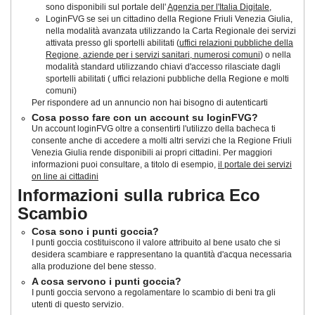
sono disponibili sul portale dell'
Agenzia per l'Italia Digitale
,
LoginFVG se sei un cittadino della Regione Friuli Venezia Giulia,
nella modalità avanzata utilizzando la Carta Regionale dei servizi
attivata presso gli sportelli abilitati (
uffici relazioni pubbliche della
Regione, aziende per i servizi sanitari, numerosi comuni
) o nella
modalità standard utilizzando chiavi d'accesso rilasciate dagli
sportelli abilitati ( uffici relazioni pubbliche della Regione e molti
comuni)
Per rispondere ad un annuncio non hai bisogno di autenticarti
Cosa posso fare con un account su loginFVG?
Un account loginFVG oltre a consentirti l'utilizzo della bacheca ti
consente anche di accedere a molti altri servizi che la Regione Friuli
Venezia Giulia rende disponibili ai propri cittadini. Per maggiori
informazioni puoi consultare, a titolo di esempio,
il portale dei servizi
on line ai cittadini
Informazioni sulla rubrica Eco
Scambio
Cosa sono i punti goccia?
I punti goccia costituiscono il valore attribuito al bene usato che si
desidera scambiare e rappresentano la quantità d'acqua necessaria
alla produzione del bene stesso.
A cosa servono i punti goccia?
I punti goccia servono a regolamentare lo scambio di beni tra gli
utenti di questo servizio.