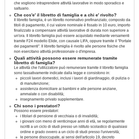
che vogliono intraprendere attività lavorative in modo sporadico e
saltuario.
Che cos'e' il libretto di famiglia e a chi e' rivolto?
Il libretto famiglia, è un libretto nominativo prefinanziato, composto da
titoli di pagamento, il cui valore nominale è fissato in 10 euro, importo
finalizzato a compensare attività lavorative di durata non superiore a
un'ora. Il libretto famiglia può essere acquistato mediante versamenti
tramite F24 modello Elide, con causale LIFA, oppure tramite il "Portale
dei pagamenti". Il libretto famiglia è rivolto alle persone fisiche che
non esercitano attività professionale o d'impresa.
Quali attività possono essere remunerate tramite
libretto di famiglia?
Le attività che l'utilizzatore può remunerare tramite il libretto famiglia
sono tassativamente indicate dalla legge e consistono in:
piccoli lavori domestici, inclusi i lavori di giardinaggio, di pulizia o
di manutenzione;
assistenza domiciliare ai bambini e alle persone anziane,
ammalate o con disabilità;
insegnamento privato supplementare.
Chi sono i prestatori?
Possono essere prestatori:
i titolari di pensione di vecchiaia o di invalidità;
i giovani con meno di venticinque anni di età, se regolarmente
iscritti a un ciclo di studi presso un istituto scolastico di qualsiasi
ordine e grado ovvero a un ciclo di studi presso l'università;
le persone disoccupate, ai sensi dell'articolo 19, decreto