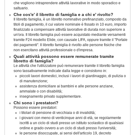
che vogliono intraprendere attività lavorative in modo sporadico e
saltuario.
Che cos'e' il libretto di famiglia e a chi e' rivolto?
Il libretto famiglia, è un libretto nominativo prefinanziato, composto da
titoli di pagamento, il cui valore nominale è fissato in 10 euro, importo
finalizzato a compensare attività lavorative di durata non superiore a
un'ora. Il libretto famiglia può essere acquistato mediante versamenti
tramite F24 modello Elide, con causale LIFA, oppure tramite il "Portale
dei pagamenti". Il libretto famiglia è rivolto alle persone fisiche che
non esercitano attività professionale o d'impresa.
Quali attività possono essere remunerate tramite
libretto di famiglia?
Le attività che l'utilizzatore può remunerare tramite il libretto famiglia
sono tassativamente indicate dalla legge e consistono in:
piccoli lavori domestici, inclusi i lavori di giardinaggio, di pulizia o
di manutenzione;
assistenza domiciliare ai bambini e alle persone anziane,
ammalate o con disabilità;
insegnamento privato supplementare.
Chi sono i prestatori?
Possono essere prestatori:
i titolari di pensione di vecchiaia o di invalidità;
i giovani con meno di venticinque anni di età, se regolarmente
iscritti a un ciclo di studi presso un istituto scolastico di qualsiasi
ordine e grado ovvero a un ciclo di studi presso l'università;
le persone disoccupate, ai sensi dell'articolo 19, decreto