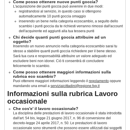
Come posso ottenere nuove punti goccia?
L'acquisizione dei punti goccia può avvenire in due modi:
registrandosi al servizio, in questo caso si ottengono
automaticamente 10 punti goccia omaggio
inserendo un bene nella categoria ecoscambio, a seguito dello
scambio i punti goccia da te richiesti verranno rimossi dall'account
dell'acquirente ed aggiunti alla tua tessera punti
Chi decide quanti punti goccia attribuire ad un
oggetto?
Inserendo un nuovo annuncio nella categoria ecoscambio sarai tu
stesso a stabilire quanti punti goccia richiedere per il bene stesso.
Sarà tua cura e responsabilità attribuire un valore adeguato ed
escludere beni non idonei. Ciò ti consentirà di concludere
felicemente lo scambio.
Come posso ottenere maggiori informazioni sulla
rubrica eco scambio?
Puoi ottenere maggiori informazioni leggendo il
regolamento
oppure
mandando una email a
serviziaicittadini@regione.fvg.it
Informazioni sulla rubrica Lavoro
occasionale
Che cos'e' il lavoro occasionale?
La disciplina delle prestazioni di lavoro occasionale è stata introdotta
dall'art. 54 bis, legge 21 giugno 2017, n. 96 di conversione del
decreto-legge 24 aprile 2017, n. 50
. Le prestazioni di lavoro
occasionale sono strumenti che possono essere utilizzati dai soggetti