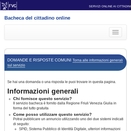
SERVIZI ONLINE AI CITTADINI
Bacheca del cittadino online
Toggle
navigati
DOMANDE E RISPOSTE COMUNI
Torna alle informazioni generali
sul servizio
Se hai una domanda o una risposta le puoi trovare in questa pagina.
Informazioni generali
Chi fornisce questo servizio?
Il servizio bacheca è fornito dalla Regione Friuli Venezia Giulia in
forma del tutto gratuita
Come posso utilizzare questo servizio?
Potrai pubblicare un annuncio utilizzando uno dei due sistemi indicati
di seguito:
SPID, Sistema Pubblico di Identità Digitale, ulteriori informazioni