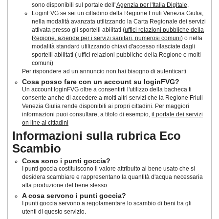
sono disponibili sul portale dell'
Agenzia per l'Italia Digitale
,
LoginFVG se sei un cittadino della Regione Friuli Venezia Giulia,
nella modalità avanzata utilizzando la Carta Regionale dei servizi
attivata presso gli sportelli abilitati (
uffici relazioni pubbliche della
Regione, aziende per i servizi sanitari, numerosi comuni
) o nella
modalità standard utilizzando chiavi d'accesso rilasciate dagli
sportelli abilitati ( uffici relazioni pubbliche della Regione e molti
comuni)
Per rispondere ad un annuncio non hai bisogno di autenticarti
Cosa posso fare con un account su loginFVG?
Un account loginFVG oltre a consentirti l'utilizzo della bacheca ti
consente anche di accedere a molti altri servizi che la Regione Friuli
Venezia Giulia rende disponibili ai propri cittadini. Per maggiori
informazioni puoi consultare, a titolo di esempio,
il portale dei servizi
on line ai cittadini
Informazioni sulla rubrica Eco
Scambio
Cosa sono i punti goccia?
I punti goccia costituiscono il valore attribuito al bene usato che si
desidera scambiare e rappresentano la quantità d'acqua necessaria
alla produzione del bene stesso.
A cosa servono i punti goccia?
I punti goccia servono a regolamentare lo scambio di beni tra gli
utenti di questo servizio.